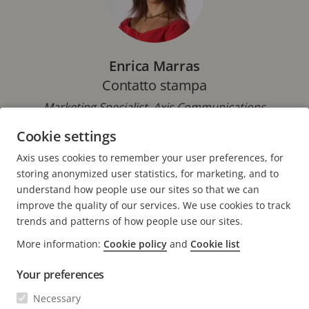
Enrica Marras
Contatto stampa
Marketing Specialist, Axis Communications
Cookie settings
Telefono: +39 02 8424 5762
E-mail:
enrica.marras@axis.com
Axis uses cookies to remember your user preferences, for
storing anonymized user statistics, for marketing, and to
understand how people use our sites so that we can
improve the quality of our services. We use cookies to track
trends and patterns of how people use our sites.
FOOTER
More information:
Cookie policy
and
Cookie list
CONTATTO
Espa
il
Your preferences
men
NOVITÀ E STORIE
Contattaci
Espa
Necessary
il
Experience Center
men