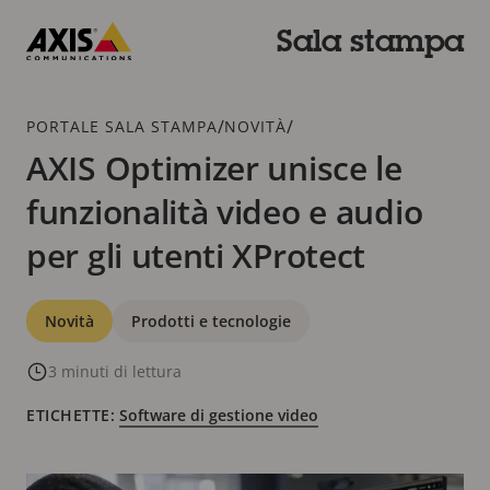
Salta
al
Sala stampa
contenuto
Axis
principale
Communications
Breadcrumb
/
/
PORTALE SALA STAMPA
NOVITÀ
AXIS Optimizer unisce le
funzionalità video e audio
per gli utenti XProtect
Categorie
Novità
Prodotti e tecnologie
3 minuti di lettura
ETICHETTE:
Software di gestione video