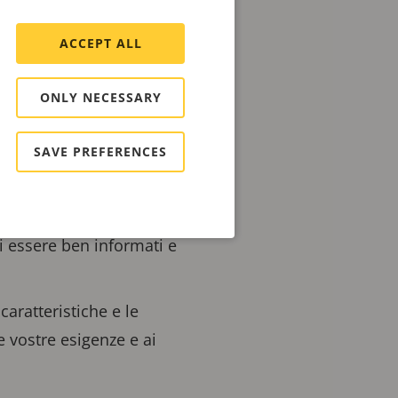
ACCEPT ALL
ONLY NECESSARY
SAVE PREFERENCES
 mano sulle soluzioni
.
i essere ben informati e
caratteristiche e le
e vostre esigenze e ai