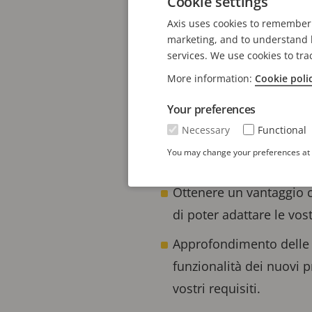
Cookie settings
Novità AXIS Camera Sta
Axis uses cookies to remember 
marketing, and to understand h
ARTPEC 9
services. We use cookies to tra
Analitiche, audio e casi
More information:
Cookie poli
Perché partecipare?
Your preferences
Necessary
Functional
Rimanere informati sull
You may change your preferences at a
all'avanguardia e sui pr
Ottenere un vantaggio c
di poter adattare le vos
Approfondimento delle ca
funzionalità dei nuovi p
vostri requisiti.