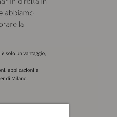
r in diretta in
che abbiamo
orare la
 è solo un vantaggio,
ni, applicazioni e
ter di Milano.