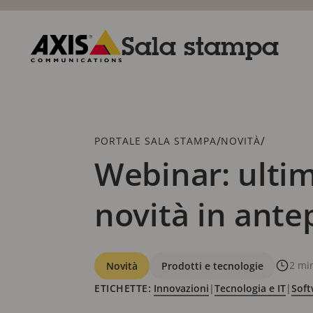
Salta
al
contenuto
Sala stampa
principale
Axis
Communications
Breadcrumb
/
/
PORTALE SALA STAMPA
NOVITÀ
Webinar: ultim
novità in ant
Categorie
2 min
Novità
Prodotti e tecnologie
ETICHETTE:
Innovazioni
|
Tecnologia e IT
|
Soft