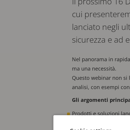
Il prossimo 16 D
cui presenteremo
lanciato negli u
sicurezza e ad e
Nel panorama in rapida 
ma una necessità.
Questo webinar non si li
analisi, con esempi conc
Gli argomenti princip
Prodotti e soluzioni lan
Dalla sicurezza alla prot