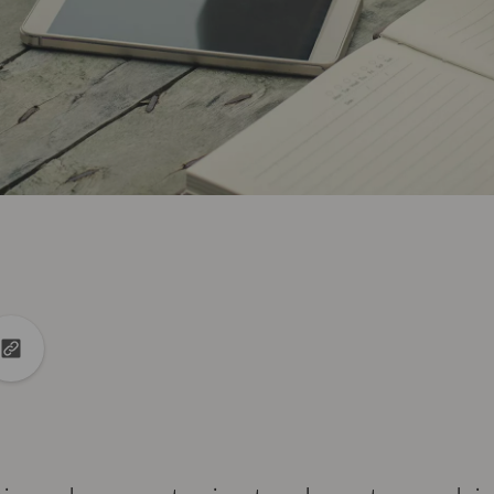
k
Linkedin
idi con X
Copia URL negli Appunti