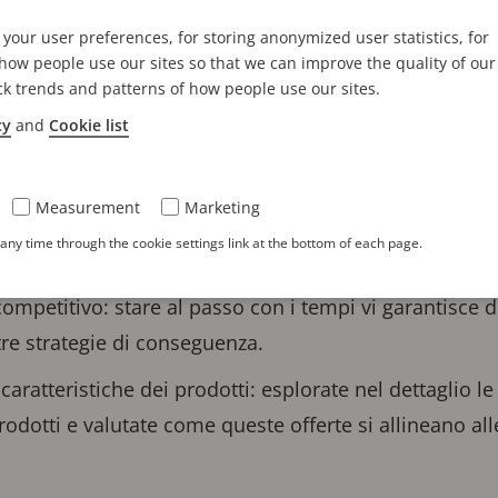
tion
your user preferences, for storing anonymized user statistics, for
ow people use our sites so that we can improve the quality of our
ck trends and patterns of how people use our sites.
 d'uso
cy
and
Cookie list
Measurement
Marketing
e ultime innovazioni: ottenere informazioni di prima
ny time through the cookie settings link at the bottom of each page.
ogressi tecnologici che caratterizzano il nostro settore
ompetitivo: stare al passo con i tempi vi garantisce d
tre strategie di conseguenza.
ratteristiche dei prodotti: esplorate nel dettaglio le 
rodotti e valutate come queste offerte si allineano all