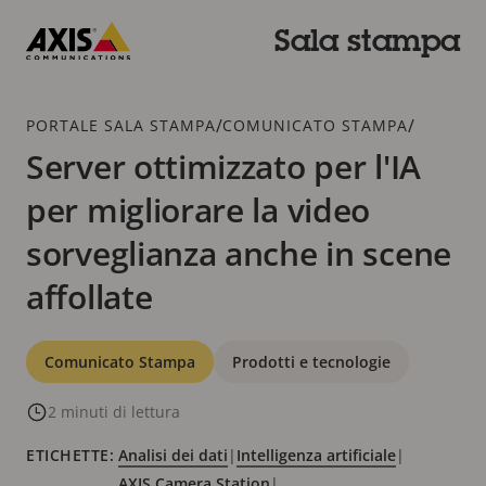
Salta
al
Sala stampa
contenuto
Axis
principale
Communications
Breadcrumb
/
/
PORTALE SALA STAMPA
COMUNICATO STAMPA
Server ottimizzato per l'IA
per migliorare la video
sorveglianza anche in scene
affollate
Categorie
Comunicato Stampa
Prodotti e tecnologie
2 minuti di lettura
ETICHETTE:
Analisi dei dati
|
Intelligenza artificiale
|
AXIS Camera Station
|