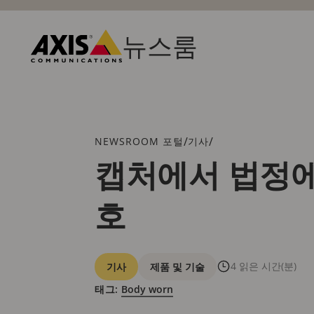
주
요
내
뉴스룸
용
Axis
으
Communications
로
건
너
뛰
브
/
/
NEWSROOM 포털
기사
기
레
캡처에서 법정에
드
크
호
럼
카
4 읽은 시간(분)
기사
제품 및 기술
테
태그:
Body worn
고
리