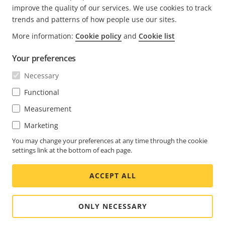
improve the quality of our services. We use cookies to track
trends and patterns of how people use our sites.
More information:
Cookie policy
and
Cookie list
FOOTER
연락처
메
Your preferences
뉴
확
뉴스 및 사례
Necessary
Axis 연락처
메
장
뉴
Axis Experience Center
Functional
확
구독
고객 사례
메
장
Measurement
뉴
Life at Axis
확
뉴스레터 신청
Marketing
장
Engineering at Axis
Axis Security Notification 이메일 구독
You may change your preferences at any time through the cookie
settings link at the bottom of each page.
SOUTH KOREA / 한국어 뉴스룸
ACCEPT ALL
Social
Facebook
Linkedin
Youtube
X
Instagram
Media
(Twitter)
Menu
ONLY NECESSARY
Cookie settings
Imprint