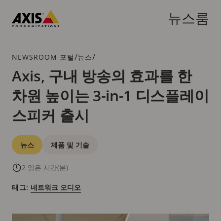
주
요
뉴스룸
내
Axis
용
Communications
으
브
/
/
NEWSROOM 포털
뉴스
로
레
Axis, 구내 방송의 효과를 한
건
드
너
차원 높이는 3-in-1 디스플레이
크
뛰
럼
기
스피커 출시
카
뉴스
제품 및 기술
테
고
2 읽은 시간(분)
리
태그:
네트워크 오디오