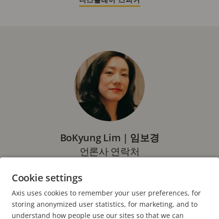
BoKyung Lim | 임보경
언론사 연락처
이사, Axis Communications
Cookie settings
전화번호: +82-2-818-2120
Axis uses cookies to remember your user preferences, for
이메일:
bk.lim@axis.com
storing anonymized user statistics, for marketing, and to
understand how people use our sites so that we can