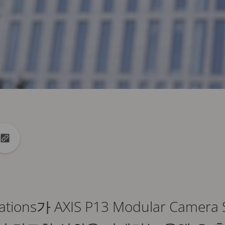
 공유
 공유
클립보드에 url 복사
ations가 AXIS P13 Modular Camer