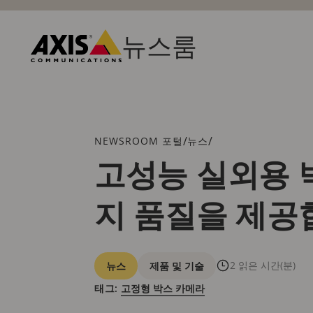
주
요
내
뉴스룸
용
Axis
으
Communications
로
건
너
뛰
브
/
/
NEWSROOM 포털
뉴스
기
레
고성능 실외용 
드
크
지 품질을 제공
럼
카
2 읽은 시간(분)
뉴스
제품 및 기술
테
태그:
고정형 박스 카메라
고
리