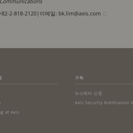
 Communications
2-2-818-2120
|
이메일:
bk.lim@axis.com
례
구독
뉴스레터 신청
s
Axis Security Notificati
g at Axis