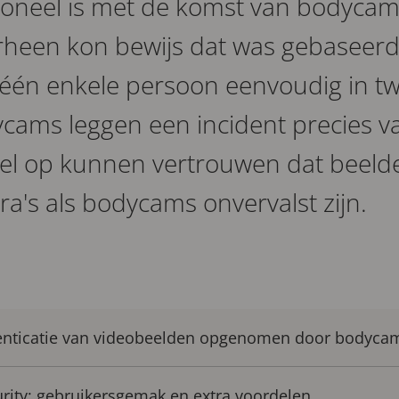
rsoneel is met de komst van bodyca
rheen kon bewijs dat was gebaseerd
 één enkele persoon eenvoudig in tw
cams leggen een incident precies v
el op kunnen vertrouwen dat beeld
's als bodycams onvervalst zijn.
henticatie van videobeelden opgenomen door bodyca
urity: gebruikersgemak en extra voordelen