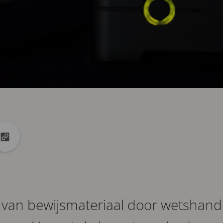
edin
et X
URL naar klembord kopiëren
 van bewijsmateriaal door wetshand