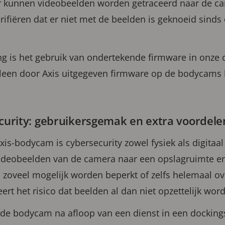
or kunnen videobeelden worden getraceerd naar de c
erifiëren dat er niet met de beelden is geknoeid sin
ng is het gebruik van ondertekende firmware in onze
lleen door Axis uitgegeven firmware op de bodycam
ecurity: gebruikersgemak en extra voordele
xis-bodycam is cybersecurity zowel fysiek als digitaa
 videobeelden van de camera naar een opslagruimte e
 zoveel mogelijk worden beperkt of zelfs helemaal o
ert het risico dat beelden al dan niet opzettelijk wor
 bodycam na afloop van een dienst in een dockings