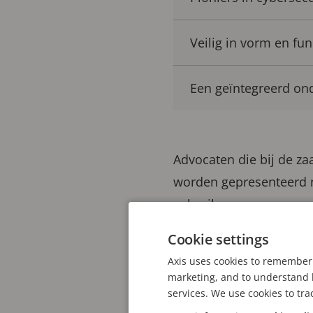
Veilig in vorm en fun
Een geïntegreerd ond
Advocaten die bij de za
worden gepresenteerd n
gebruiken om een vervol
opgenomen beelden zond
Cookie settings
artikel kijken we naar d
Axis uses cookies to remember 
laten we zien hoe vide
marketing, and to understand h
services. We use cookies to tra