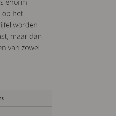
ms enorm
 op het
ijfel worden
ast, maar dan
en van zowel
ms