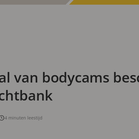
al van bodycams bes
echtbank
4 minuten leestijd