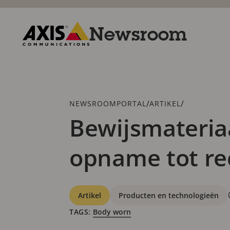
Overslaan
en
naar
Newsroom
hoofdinhoud
gaan
Axis
Communications
Kruimelspoor
/
/
NEWSROOMPORTAL
ARTIKEL
Bewijsmateria
opname tot r
Categorieën
Artikel
Producten en technologieën
TAGS:
Body worn