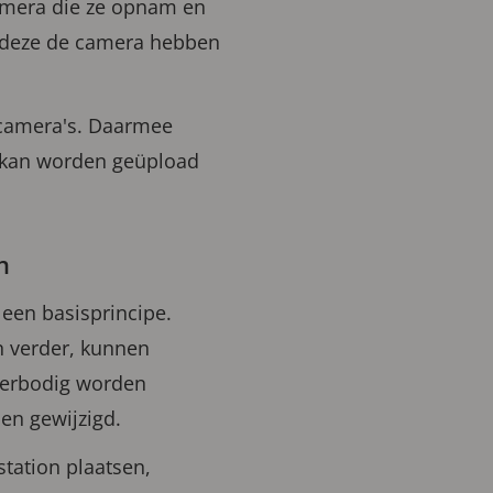
amera die ze opnam en
ds deze de camera hebben
 camera's. Daarmee
s kan worden geüpload
n
l een basisprincipe.
n verder, kunnen
verbodig worden
den gewijzigd.
tation plaatsen,