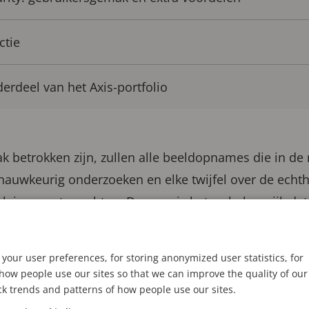
ctie
erdeel van het Axis-portfolio
ak betrokken zijn, zullen alle beeldopnames die in de 
auwkeurig onderzoeken en elke twijfel over de echth
ging aan te vechten. Daarom is het zo belangrijk dat
er meer wordt geaccepteerd en niet in diskrediet wo
e authenticiteit- en beveiligingsfunctionaliteiten va
your user preferences, for storing anonymized user statistics, for
obeelden, van opname tot in de rechtbank, gezekerd 
ow people use our sites so that we can improve the quality of our
ck trends and patterns of how people use our sites.