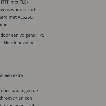
HTTP met TLS)
evens worden kort
eerd met AES256.
ing.
t door een volgens FIPS
. Hierdoor zal het
k een extra
en bestand tegen de
schroeven en een
 breken en je kunt