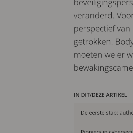
beveiligingspe
veranderd. Voo
perspectief van
getrokken. Body
moeten we er w
bewakingscamera
IN DIT/DEZE ARTIKEL
De eerste stap: aut
Pioniers in cybersec