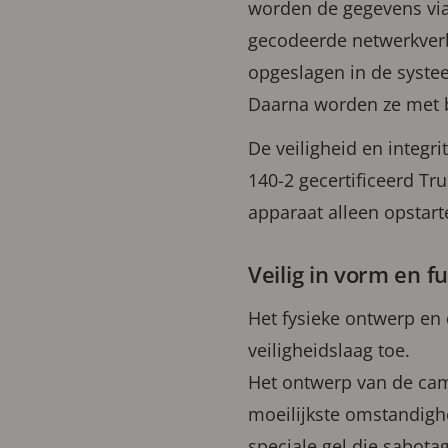
worden de gegevens via
gecodeerde netwerkverb
opgeslagen in de syste
Daarna worden ze met 
De veiligheid en integr
140-2 gecertificeerd Tr
apparaat alleen opstar
Veilig in vorm en f
Het fysieke ontwerp en
veiligheidslaag toe.
Het ontwerp van de came
moeilijkste omstandigh
speciale gel die sabota