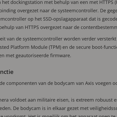
 het dockingstation met behulp van een met HTTPS (
inding overgezet naar de systeemcontroller. De geg
emcontroller op het SSD-opslagapparaat dat is gecod
behulp van HTTPS overgezet naar de contentbestemm
iteit van de systeemcontroller worden verder versterk
usted Platform Module (TPM) en de secure boot-functie
ten met geautoriseerde firmware.
unctie
 de componenten van de bodycam van Axis voegen oo
ra voldoet aan militaire eisen, is extreem robuust 
eden. De bodycam is in elkaar gezet met veiligheids
ge voorkomt. Het is moeilijk om het apparaat open te