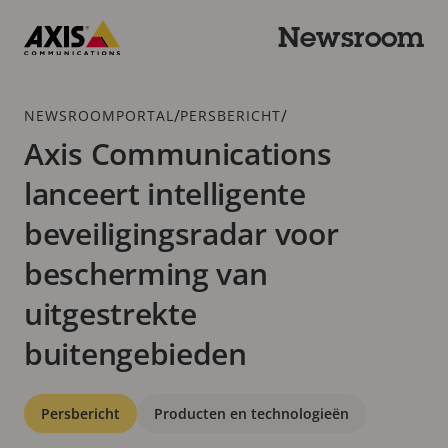
Overslaan
en
Newsroom
naar
Axis
hoofdinhoud
Communications
gaan
Kruimelspoor
/
/
NEWSROOMPORTAL
PERSBERICHT
Axis Communications
lanceert intelligente
beveiligingsradar voor
bescherming van
uitgestrekte
buitengebieden
Categorieën
Persbericht
Producten en technologieën