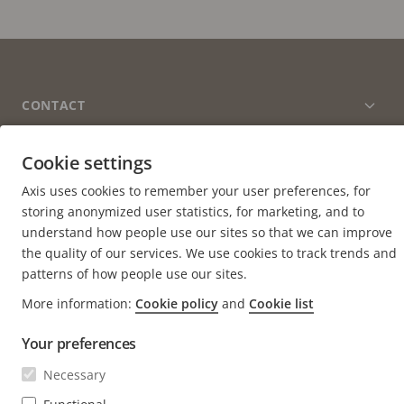
FOOTER
CONTACT
Men
uitv
NIEUWS EN VERHALEN
Neem contact met ons op
Men
Cookie settings
uitv
Experience Center
Axis uses cookies to remember your user preferences, for
ABONNEREN
Klantverhalen
Men
storing anonymized user statistics, for marketing, and to
uitv
Life at Axis
understand how people use our sites so that we can improve
Abonneren op de nieuwsbrief
Engineering at Axis
the quality of our services. We use cookies to track trends and
Abonneer u op e-mails met beveiligingsmeldingen van
patterns of how people use our sites.
BELGIUM / NEDERLANDS NEWSROOM
Axis
More information:
Cookie policy
and
Cookie list
Social
Your preferences
Facebook
Linkedin
Youtube
X
Instagram
Media
(Twitter)
Necessary
Menu