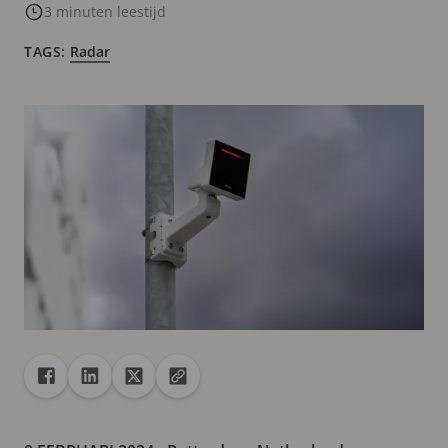
3 minuten leestijd
TAGS:
Radar
Delen
Deel met Facebook
Deel met Linkedin
Deel met X
URL naar klembord kopiëren