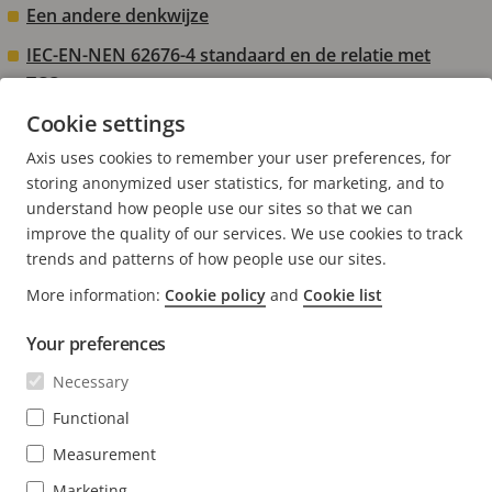
Een andere denkwijze
IEC-EN-NEN 62676-4 standaard en de relatie met
TCO
Cookie settings
De nieuwe ontwikkelingen AI, ML en DL
Axis uses cookies to remember your user preferences, for
Alles gaat kapot, alles!
storing anonymized user statistics, for marketing, and to
understand how people use our sites so that we can
improve the quality of our services. We use cookies to track
trends and patterns of how people use our sites.
FOOTER
More information:
Cookie policy
and
Cookie list
CONTACT
Men
uitv
Your preferences
NIEUWS EN VERHALEN
Neem contact met ons op
Men
Necessary
uitv
Experience Center
ABONNEREN
Klantverhalen
Functional
Men
uitv
Life at Axis
Measurement
Abonneren op de nieuwsbrief
Engineering at Axis
Marketing