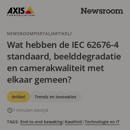
Overslaan
en
Newsroom
naar
Axis
hoofdinhoud
Communications
gaan
Kruimelspoor
/
/
NEWSROOMPORTAL
ARTIKEL
Wat hebben de IEC 62676-4
standaard, beelddegradatie
en camerakwaliteit met
elkaar gemeen?
Categorieën
Artikel
Trends en innovaties
7 minuten leestijd
TAGS:
End-to-end bewaking
|
Kwaliteit
|
Technologie en IT