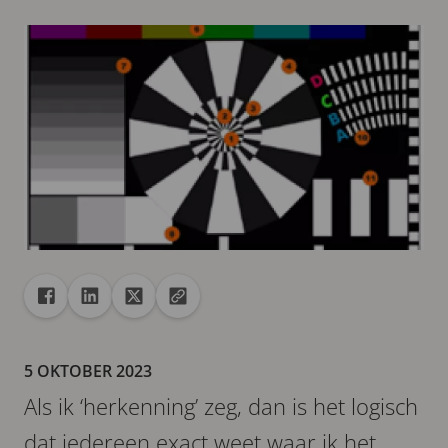
Delen
Deel met Facebook
Deel met Linkedin
Deel met X
URL naar klembord kopiëren
5 OKTOBER 2023
Als ik ‘herkenning’ zeg, dan is het logisch
dat iedereen exact weet waar ik het