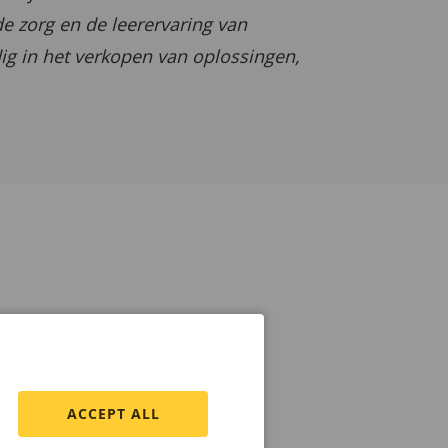
e zorg en de leerervaring van
ig in het verkopen van oplossingen,
ACCEPT ALL