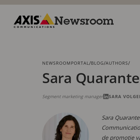
Overslaan
en
naar
Newsroom
hoofdinhoud
gaan
Axis
Communications
Kruimelspoor
/
/
/
NEWSROOMPORTAL
BLOG
AUTHORS
Sara Quarantel
Segment marketing manager
SARA VOLGE
Sara Quarantel
Communication
de promotie v