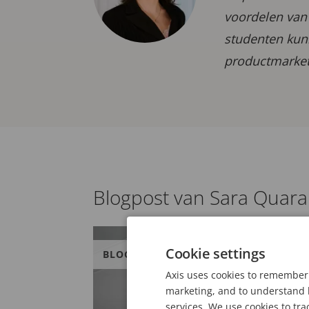
voordelen van 
studenten kunn
productmarket
Blogpost van Sara Quaran
Cookie settings
BLOG
Axis uses cookies to remember 
marketing, and to understand h
services. We use cookies to tra