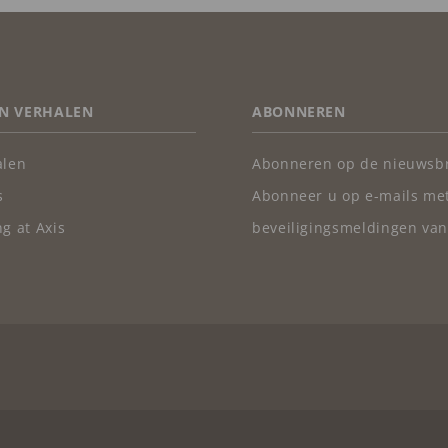
N VERHALEN
ABONNEREN
alen
Abonneren op de nieuwsbr
s
Abonneer u op e-mails me
g at Axis
beveiligingsmeldingen van