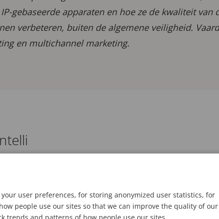
IP-gebaseerde apparaten en hoe ze de kwaliteit van d
en verbeteren, buiten de algemene veiligheid. Vaard
ing en multichannel marketing.
telli
your user preferences, for storing anonymized user statistics, for
ow people use our sites so that we can improve the quality of our
ck trends and patterns of how people use our sites.