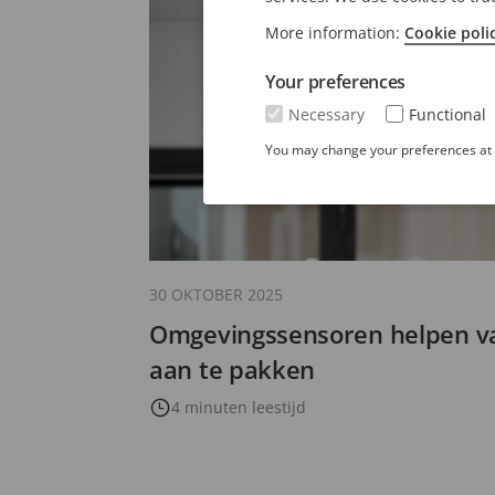
More information:
Cookie poli
Your preferences
Necessary
Functional
You may change your preferences at a
30 OKTOBER 2025
Omgevingssensoren helpen va
aan te pakken
4 minuten leestijd