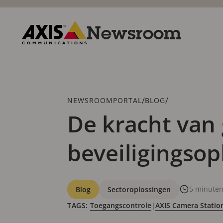
Overslaan
en
naar
Newsroom
hoofdinhoud
gaan
Axis
Communications
Kruimelspoor
/
/
NEWSROOMPORTAL
BLOG
De kracht van
beveiligingsop
Categorieën
5 minuten 
Blog
Sectoroplossingen
TAGS:
Toegangscontrole
|
AXIS Camera Statio