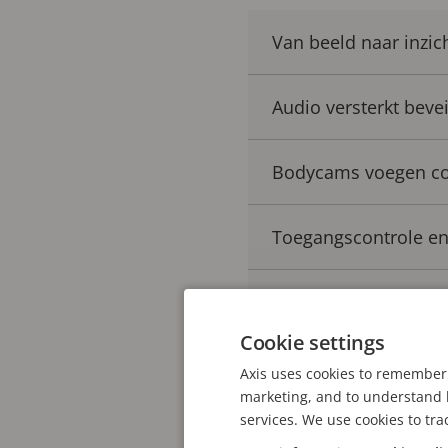
Van beeld naar inzic
Audio versterkt bevei
Bodycams voegen co
Toegangscontrole en
Eén platform, meer 
Cookie settings
Axis uses cookies to remember 
marketing, and to understand h
Van beeld naar inz
services. We use cookies to tra