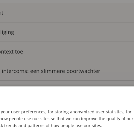
ht
liging
ntext toe
 intercoms: een slimmere poortwachter
waarde
your user preferences, for storing anonymized user statistics, for
ow people use our sites so that we can improve the quality of our
icht
ck trends and patterns of how people use our sites.