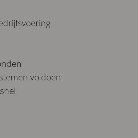
edrijfsvoering
bonden
ystemen voldoen
snel