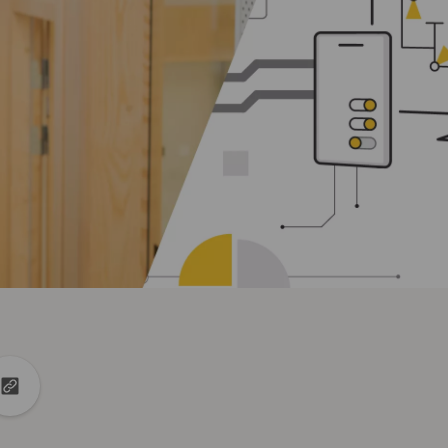
edin
et X
URL naar klembord kopiëren