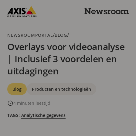
Overslaan
en
Newsroom
naar
Axis
hoofdinhoud
Communications
gaan
Kruimelspoor
/
/
NEWSROOMPORTAL
BLOG
Overlays voor videoanalyse
| Inclusief 3 voordelen en
uitdagingen
Categorieën
Blog
Producten en technologieën
4 minuten leestijd
TAGS:
Analytische gegevens