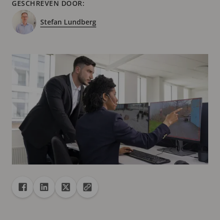
GESCHREVEN DOOR:
Stefan Lundberg
Delen
Deel met Facebook
Deel met Linkedin
Deel met X
URL naar klembord kopiëren