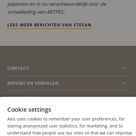
patenten en is nu verantwoordelijk voor de
ontwikkeling van ARTPEC.
LEES MEER BERICHTEN VAN STEFAN
FOOTER
CONTACT
Men
uitv
NIEUWS EN VERHALEN
Neem contact met ons op
Men
uitv
Experience Center
ABONNEREN
Klantverhalen
Men
uitv
Cookie settings
Life at Axis
Abonneren op de nieuwsbrief
Engineering at Axis
Axis uses cookies to remember your user preferences, for
Abonneer u op e-mails met beveiligingsmeldingen van
storing anonymized user statistics, for marketing, and to
NETHERLANDS / NEDERLANDS NEWSROOM
Axis
understand how people use our sites so that we can improve