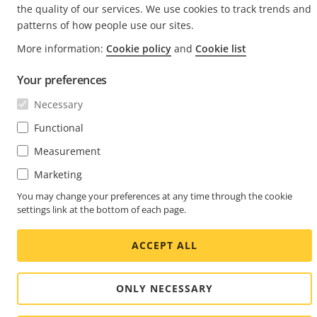
the quality of our services. We use cookies to track trends and
patterns of how people use our sites.
Social
Facebook
Linkedin
Youtube
X
Instagram
Media
More information:
Cookie policy
and
Cookie list
(Twitter)
Menu
Your preferences
Cookie settings
Colofon
Necessary
© 2026 Axis Communications AB. Alle rechten
Functional
voorbehouden.
Measurement
Marketing
You may change your preferences at any time through the cookie
settings link at the bottom of each page.
ACCEPT ALL
ONLY NECESSARY