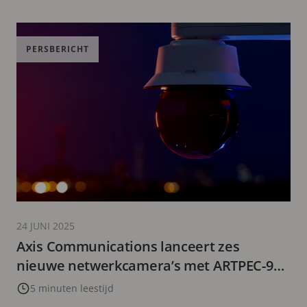
PERSBERICHT
24 JUNI 2025
Axis Communications lanceert zes
nieuwe netwerkcamera’s met ARTPEC-9
chiptechnologie
5 minuten leestijd