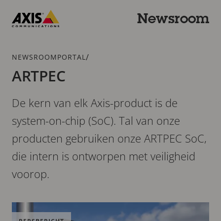
Overslaan
en
Newsroom
naar
Axis
hoofdinhoud
Communications
gaan
Kruimelspoor
/
NEWSROOMPORTAL
ARTPEC
De kern van elk Axis-product is de
system-on-chip (SoC). Tal van onze
producten gebruiken onze ARTPEC SoC,
die intern is ontworpen met veiligheid
voorop.