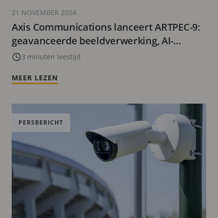
21 NOVEMBER 2024
Axis Communications lanceert ARTPEC-9:
geavanceerde beeldverwerking, AI-
analytics en versterkte cybersecurity
3 minuten leestijd
MEER LEZEN
PERSBERICHT