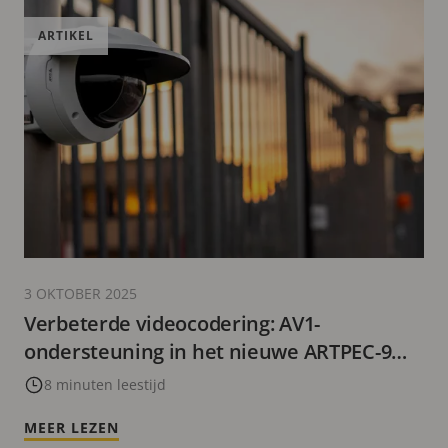
ARTIKEL
3 OKTOBER 2025
Verbeterde videocodering: AV1-
ondersteuning in het nieuwe ARTPEC-9
System-on-Chip
8 minuten leestijd
MEER LEZEN