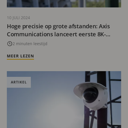
10 JULI 2024
Hoge precisie op grote afstanden: Axis
Communications lanceert eerste 8K-
Bullet Camera
2 minuten leestijd
MEER LEZEN
ARTIKEL