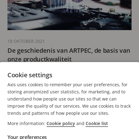
18 OKTOBER 2021
De geschiedenis van ARTPEC, de basis van
onze productkwaliteit
8 minuten leestijd
Cookie settings
MEER LEZEN
Axis uses cookies to remember your user preferences, for
storing anonymized user statistics, for marketing, and to
understand how people use our sites so that we can
improve the quality of our services. We use cookies to track
trends and patterns of how people use our sites.
FOOTER
More information:
Cookie policy
and
Cookie list
CONTACT
Men
uitv
Your preferences