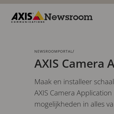
Overslaan
en
naar
Newsroom
hoofdinhoud
gaan
Axis
Communications
Kruimelspoor
/
NEWSROOMPORTAL
AXIS Camera A
Maak en installeer schaa
AXIS Camera Application 
mogelijkheden in alles v