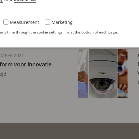
beveiliging en
Privacy waarborgen
5 minuten leestijd
Measurement
Marketing
ny time through the cookie settings link at the bottom of each page.
EMBER 2021
tform voor innovatie
ijd