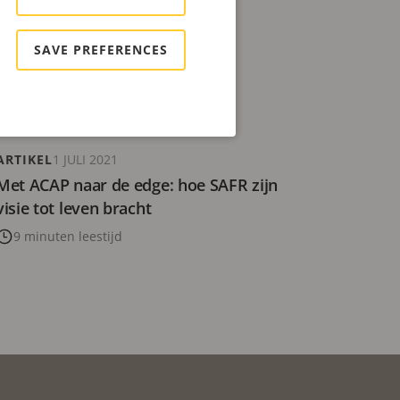
 bij surveillance
SAVE PREFERENCES
ARTIKEL
1 JULI 2021
Met ACAP naar de edge: hoe SAFR zijn
visie tot leven bracht
9 minuten leestijd