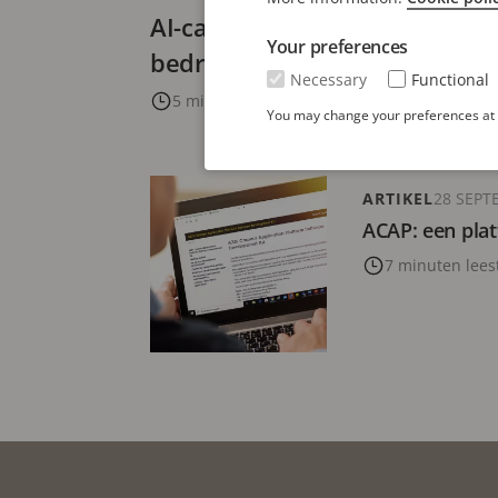
AI-camera's: een revolutie in 
Your preferences
bedrijfsprestaties
Necessary
Functional
5 minuten leestijd
You may change your preferences at a
ARTIKEL
28 SEPT
ACAP: een pla
7 minuten leest