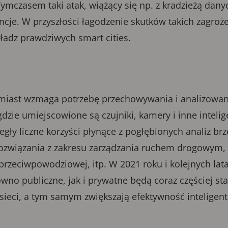
. Tymczasem taki atak, wiążący się np. z kradzieżą dan
ncje. W przyszłości łagodzenie skutków takich zagroż
ładz prawdziwych smart cities.
 miast wzmaga potrzebę przechowywania i analizowa
 gdzie umiejscowione są czujniki, kamery i inne inteli
egły liczne korzyści płynące z pogłębionych analiz br
ozwiązania z zakresu zarządzania ruchem drogowym,
rzeciwpowodziowej, itp. W 2021 roku i kolejnych lata
ówno publiczne, jak i prywatne będą coraz częściej st
sieci, a tym samym zwiększają efektywność inteligen