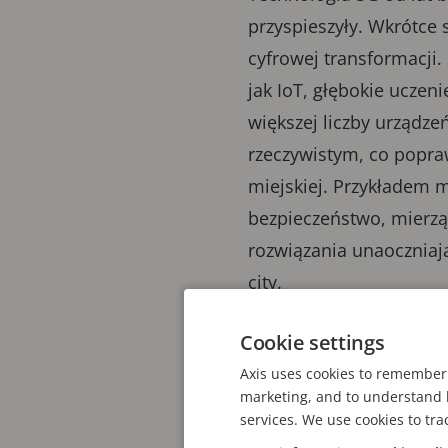
przyspieszyły. Wkrótce
cyfrowej transformacji.
jak IoT, głębokie uczen
większej liczby urządze
rzeczywistym, co popra
miejskiej. Przykładem m
bezpieczeństwo, mierzą 
rozwiązania unaoczniaj
city.
Cookie settings
2. Potrzeba ochrony 
Axis uses cookies to remember 
marketing, and to understand h
Wraz z popularnością te
services. We use cookies to tra
przyzwyczailiśmy się j