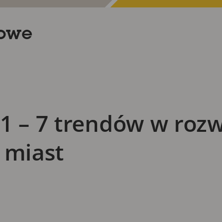
sowe
21 – 7 trendów w roz
 miast