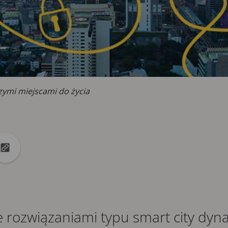
szymi miejscami do życia
ok
Linkedin
pnij na X
Skopiuj adres URL do schowka
 rozwiązaniami typu smart city dyn