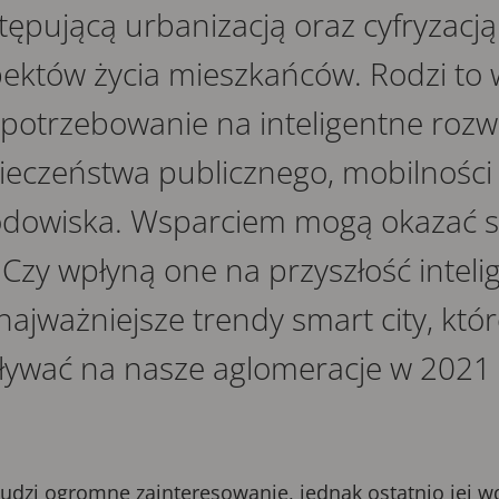
tępującą urbanizacją oraz cyfryzacją
spektów życia mieszkańców. Rodzi to
potrzebowanie na inteligentne rozwi
eczeństwa publicznego, mobilności m
odowiska. Wsparciem mogą okazać s
 Czy wpłyną one na przyszłość inteli
ajważniejsze trendy smart city, kt
iaływać na nasze aglomeracje w 2021
budzi ogromne zainteresowanie, jednak ostatnio jej w