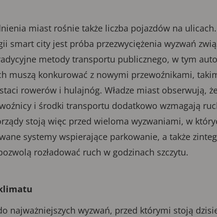
ienia miast rośnie także liczba pojazdów na ulicach
ii smart city jest próba przezwyciężenia wyzwań zwi
radycyjne metody transportu publicznego, w tym auto
ach muszą konkurować z nowymi przewoźnikami, takimi
taci rowerów i hulajnóg. Władze miast obserwują, ż
woźnicy i środki transportu dodatkowo wzmagają ruc
rządy stoją więc przed wieloma wyzwaniami, w któ
wane systemy wspierające parkowanie, a także zinteg
 pozwolą rozładować ruch w godzinach szczytu.
 klimatu
o najważniejszych wyzwań, przed którymi stoją dzisie