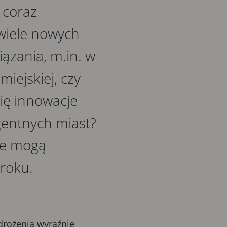
 coraz
 wiele nowych
ązania, m.in. w
iejskiej, czy
ię innowacje
gentnych miast?
óre mogą
 roku.
drożenia wyraźnie