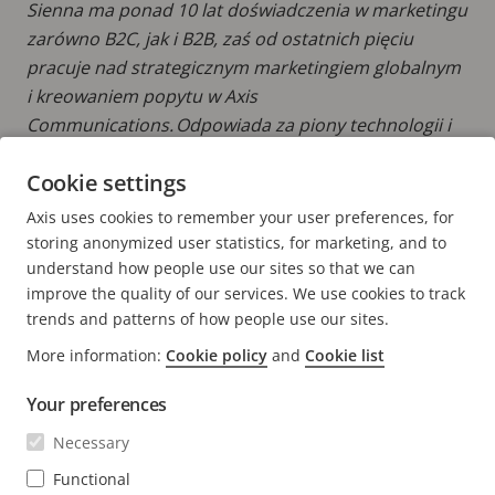
Sienna ma ponad 10 lat doświadczenia w marketingu
zarówno B2C, jak i B2B, zaś od ostatnich pięciu
pracuje nad strategicznym marketingiem globalnym
i kreowaniem popytu w Axis
Communications. Odpowiada za piony technologii i
informatyki oraz nieruchomości komercyjnych, zaś
Cookie settings
napędzając rozwój segmentu koncentruje się na
klientach końcowych oraz kluczowych partnerach.
Axis uses cookies to remember your user preferences, for
storing anonymized user statistics, for marketing, and to
understand how people use our sites so that we can
improve the quality of our services. We use cookies to track
trends and patterns of how people use our sites.
FOOTER
More information:
Cookie policy
and
Cookie list
KONTAKT
Rozw
men
Your preferences
WIADOMOŚCI I HISTORIE
Kontakt z nami
Rozw
Necessary
men
Experience Center
SUBSKRYBUJ
Opinie użytkowników
Functional
Rozw