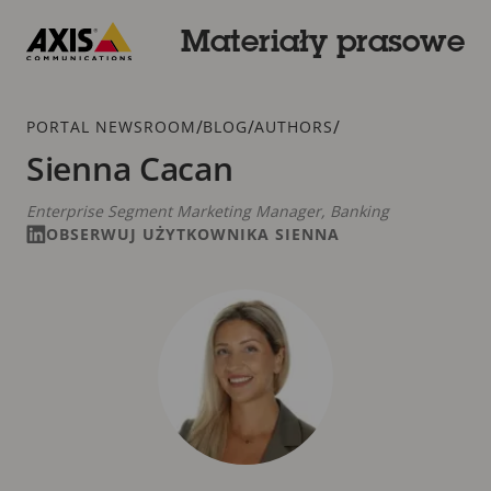
Przejdź
do
Materiały prasowe
głównej
Axis
zawartości
Communications
Dodatek
/
/
/
PORTAL NEWSROOM
BLOG
AUTHORS
Sienna Cacan
Enterprise Segment Marketing Manager, Banking
OBSERWUJ UŻYTKOWNIKA SIENNA