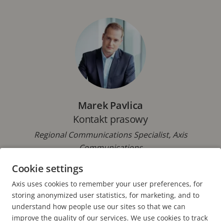
Marek Pavlica
Kontakt prasowy
Regional Communications Specialist, Axis
Communications
Cookie settings
Telefon: +42 073 431 9237
E-mail:
marek.pavlica@axis.com
Axis uses cookies to remember your user preferences, for
storing anonymized user statistics, for marketing, and to
understand how people use our sites so that we can
improve the quality of our services. We use cookies to track