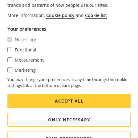
trends and patterns of how people use our sites.
FOOTER
More information:
Cookie policy
and
Cookie list
KONTAKT
Rozw
men
Your preferences
WIADOMOŚCI I HISTORIE
Kontakt z nami
Rozw
Necessary
men
Experience Center
SUBSKRYBUJ
Opinie użytkowników
Functional
Rozw
men
Life at Axis
Measurement
Subskrybuj biuletyn
Engineering at Axis
Marketing
Subskrybuj wiadomości e-mail z powiadomieniami
You may change your preferences at any time through the cookie
POLAND / POLSKI MATERIAŁY PRASOWE
dotyczącymi bezpieczeństwa firmy Axis
settings link at the bottom of each page.
Social
ACCEPT ALL
Facebook
Linkedin
Youtube
X
Instagram
Media
(Twitter)
Menu
ONLY NECESSARY
Cookie settings
Oznaczenie
© 2026 Axis Communications AB. Wszelkie prawa