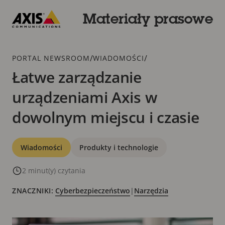
Przejdź
do
Materiały prasowe
głównej
Axis
zawartości
Communications
Dodatek
/
/
PORTAL NEWSROOM
WIADOMOŚCI
Łatwe zarządzanie
urządzeniami Axis w
dowolnym miejscu i czasie
Kategorie
Wiadomości
Produkty i technologie
2 minut(y) czytania
ZNACZNIKI:
Cyberbezpieczeństwo
|
Narzędzia