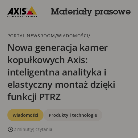
Przejdź
do
Materiały prasowe
głównej
Axis
zawartości
Communications
Dodatek
/
/
PORTAL NEWSROOM
WIADOMOŚCI
Nowa generacja kamer
kopułkowych Axis:
inteligentna analityka i
elastyczny montaż dzięki
funkcji PTRZ
Kategorie
Wiadomości
Produkty i technologie
2 minut(y) czytania