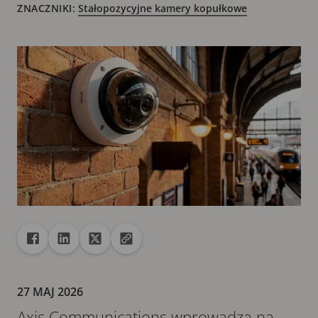
ZNACZNIKI:
Stałopozycyjne kamery kopułkowe
Udostępnij
Udostępnij na Facebook
Udostępnij na Linkedin
Udostępnij na X
Skopiuj adres URL do schowka
27 MAJ 2026
Axis Communications wprowadza na