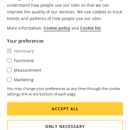
understand how people use our sites so that we can
improve the quality of our services. We use cookies to track
trends and patterns of how people use our sites.
FOOTER
More information:
Cookie policy
and
Cookie list
KONTAKT
Rozw
men
Your preferences
WIADOMOŚCI I HISTORIE
Kontakt z nami
Rozw
Necessary
men
Experience Center
SUBSKRYBUJ
Opinie użytkowników
Functional
Rozw
men
Life at Axis
Measurement
Subskrybuj biuletyn
Engineering at Axis
Marketing
Subskrybuj wiadomości e-mail z powiadomieniami
You may change your preferences at any time through the cookie
POLAND / POLSKI MATERIAŁY PRASOWE
dotyczącymi bezpieczeństwa firmy Axis
settings link at the bottom of each page.
Social
ACCEPT ALL
Facebook
Linkedin
Youtube
X
Instagram
Media
(Twitter)
Menu
ONLY NECESSARY
Cookie settings
Oznaczenie