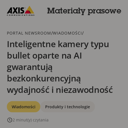
Przejdź
do
Materiały prasowe
głównej
Axis
zawartości
Communications
Dodatek
/
/
PORTAL NEWSROOM
WIADOMOŚCI
Inteligentne kamery typu
bullet oparte na AI
gwarantują
bezkonkurencyjną
wydajność i niezawodność
Kategorie
Wiadomości
Produkty i technologie
2 minut(y) czytania