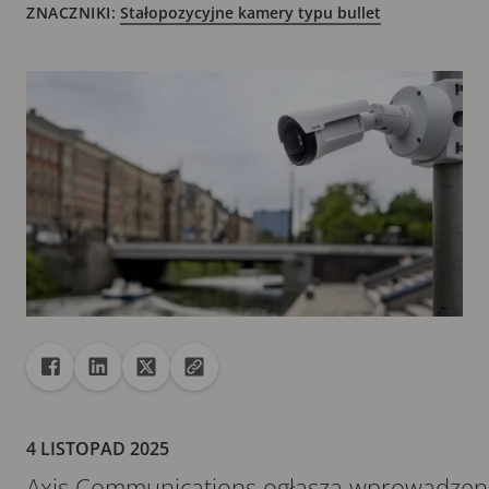
ZNACZNIKI:
Stałopozycyjne kamery typu bullet
Udostępnij
Udostępnij na Facebook
Udostępnij na Linkedin
Udostępnij na X
Skopiuj adres URL do schowka
4 LISTOPAD 2025
Axis Communications ogłasza wprowadzen