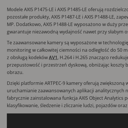
Modele AXIS P1475-LE i AXIS P1485-LE oferują rozdzielc
pozostałe produkty, AXIS P1487-LE i AXIS P1488-LE, zape
MP. Dodatkowo, AXIS P1488-LE wyposażono w duży przetw
gwarantuje niezawodną wydajność nawet przy słabym o
Te zaawansowane kamery są wyposażone w technologię 
monitoring w całkowitej ciemności na odległość do 50 
z obsługą kodeków
AV1
, H.264 i H.265 znacząco reduku
przepustowość i przestrzeń dyskową, obniżając koszty b
obrazu.
Dzięki platformie ARTPEC-9 kamery oferują zwiększoną 
uruchamianie zaawansowanych aplikacji analitycznych na
fabrycznie zainstalowana funkcja AXIS Object Analytics 
klasyfikowanie, śledzenie i zliczanie ludzi, pojazdów or
Video
file