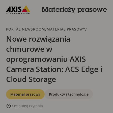
Przejdź
do
Materiały prasowe
głównej
Axis
zawartości
Communications
Dodatek
/
/
PORTAL NEWSROOM
MATERIAŁ PRASOWY
Nowe rozwiązania
chmurowe w
oprogramowaniu AXIS
Camera Station: ACS Edge i
Cloud Storage
Kategorie
Materiał prasowy
Produkty i technologie
3 minut(y) czytania