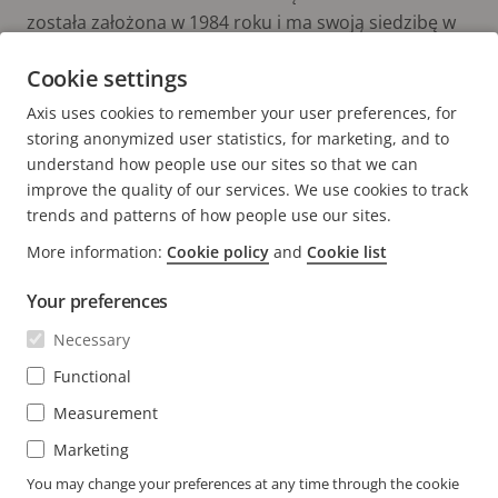
została założona w 1984 roku i ma swoją siedzibę w
Lund w Szwecji.
Cookie settings
Axis uses cookies to remember your user preferences, for
storing anonymized user statistics, for marketing, and to
understand how people use our sites so that we can
improve the quality of our services. We use cookies to track
trends and patterns of how people use our sites.
FOOTER
More information:
Cookie policy
and
Cookie list
KONTAKT
Rozw
men
Your preferences
WIADOMOŚCI I HISTORIE
Kontakt z nami
Rozw
Necessary
men
Experience Center
SUBSKRYBUJ
Opinie użytkowników
Functional
Rozw
men
Life at Axis
Measurement
Subskrybuj biuletyn
Engineering at Axis
Marketing
Subskrybuj wiadomości e-mail z powiadomieniami
You may change your preferences at any time through the cookie
POLAND / POLSKI MATERIAŁY PRASOWE
dotyczącymi bezpieczeństwa firmy Axis