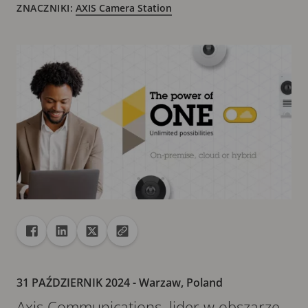
ZNACZNIKI:
AXIS Camera Station
Udostępnij
Udostępnij na Facebook
Udostępnij na Linkedin
Udostępnij na X
Skopiuj adres URL do schowka
31 PAŹDZIERNIK 2024
- Warzaw, Poland
Axis Communications, lider w obszarze