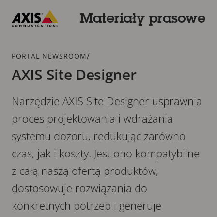
Przejdź
do
Materiały prasowe
głównej
Axis
zawartości
Communications
Dodatek
/
PORTAL NEWSROOM
AXIS Site Designer
Narzędzie AXIS Site Designer usprawnia
proces projektowania i wdrażania
systemu dozoru, redukując zarówno
czas, jak i koszty. Jest ono kompatybilne
z całą naszą ofertą produktów,
dostosowuje rozwiązania do
konkretnych potrzeb i generuje