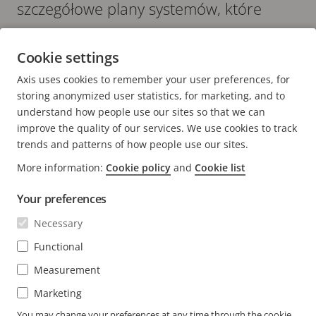
szczegółowe plany systemów, które
ułatwiają pracę zespołową.
Cookie settings
Axis uses cookies to remember your user preferences, for
storing anonymized user statistics, for marketing, and to
understand how people use our sites so that we can
improve the quality of our services. We use cookies to track
trends and patterns of how people use our sites.
FOOTER
KONTAKT
More information:
Cookie policy
and
Cookie list
Rozw
men
WIADOMOŚCI I HISTORIE
Your preferences
Kontakt z nami
Rozw
men
Experience Center
Necessary
SUBSKRYBUJ
Opinie użytkowników
Rozw
Functional
men
Life at Axis
Subskrybuj biuletyn
Measurement
Engineering at Axis
Subskrybuj wiadomości e-mail z powiadomieniami
Marketing
POLAND / POLSKI MATERIAŁY PRASOWE
dotyczącymi bezpieczeństwa firmy Axis
You may change your preferences at any time through the cookie