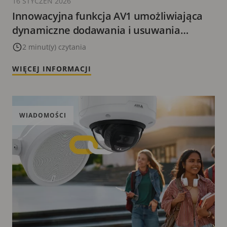
16 STYCZEŃ 2026
Innowacyjna funkcja AV1 umożliwiająca
dynamiczne dodawania i usuwania
warstw informacji na obrazie wideo
2 minut(y) czytania
WIĘCEJ INFORMACJI
WIADOMOŚCI