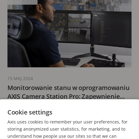
15 MAJ 2024
Monitorowanie stanu w oprogramowaniu
AXIS Camera Station Pro: Zapewnienie
sprawnego działania systemu
5 minut(y) czytania
Cookie settings
WIĘCEJ INFORMACJI
Axis uses cookies to remember your user preferences, for
storing anonymized user statistics, for marketing, and to
understand how people use our sites so that we can