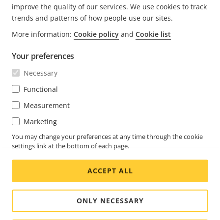
improve the quality of our services. We use cookies to track
trends and patterns of how people use our sites.
FOOTER
More information:
Cookie policy
and
Cookie list
KONTAKT
Rozw
men
Your preferences
WIADOMOŚCI I HISTORIE
Kontakt z nami
Rozw
Necessary
men
Experience Center
SUBSKRYBUJ
Opinie użytkowników
Functional
Rozw
men
Life at Axis
Measurement
Subskrybuj biuletyn
Engineering at Axis
Marketing
Subskrybuj wiadomości e-mail z powiadomieniami
You may change your preferences at any time through the cookie
POLAND / POLSKI MATERIAŁY PRASOWE
dotyczącymi bezpieczeństwa firmy Axis
settings link at the bottom of each page.
Social
ACCEPT ALL
Facebook
Linkedin
Youtube
X
Instagram
Media
(Twitter)
Menu
ONLY NECESSARY
Cookie settings
Oznaczenie