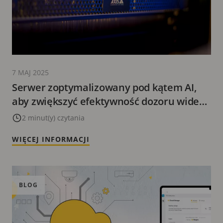
7 MAJ 2025
Serwer zoptymalizowany pod kątem AI,
aby zwiększyć efektywność dozoru wideo
nawet w zatłoczonych scenach
2 minut(y) czytania
WIĘCEJ INFORMACJI
BLOG