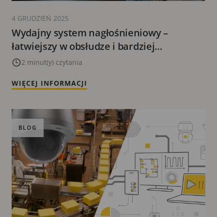
4 GRUDZIEŃ 2025
Wydajny system nagłośnieniowy –
łatwiejszy w obsłudze i bardziej
elastyczny
2 minut(y) czytania
WIĘCEJ INFORMACJI
BLOG