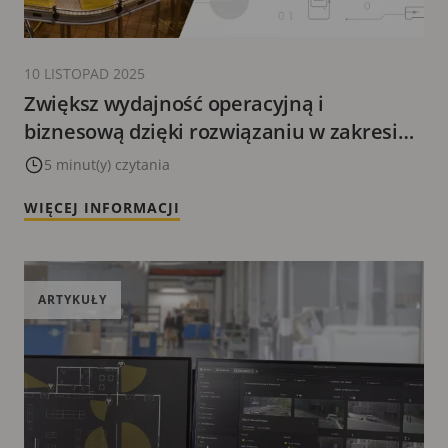
10 LISTOPAD 2025
Zwiększ wydajność operacyjną i
biznesową dzięki rozwiązaniu w zakresie
bezpieczeństwa i dozoru
5 minut(y) czytania
WIĘCEJ INFORMACJI
ARTYKUŁY