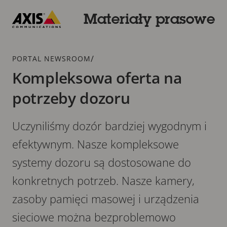
Przejdź
do
Materiały prasowe
głównej
Axis
zawartości
Communications
Dodatek
/
PORTAL NEWSROOM
Kompleksowa oferta na
potrzeby dozoru
Uczyniliśmy dozór bardziej wygodnym i
efektywnym. Nasze kompleksowe
systemy dozoru są dostosowane do
konkretnych potrzeb. Nasze kamery,
zasoby pamięci masowej i urządzenia
sieciowe można bezproblemowo