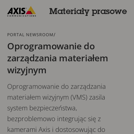
Przejdź
do
Materiały prasowe
głównej
Axis
zawartości
Communications
Dodatek
/
PORTAL NEWSROOM
Oprogramowanie do
zarządzania materiałem
wizyjnym
Oprogramowanie do zarządzania
materiałem wizyjnym (VMS) zasila
system bezpieczeństwa,
bezproblemowo integrując się z
kamerami Axis i dostosowując do