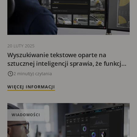
20 LUTY 2025
Wyszukiwanie tekstowe oparte na
sztucznej inteligencji sprawia, że funkcja
wyszukiwania w aplikacji AXIS Camera
2 minut(y) czytania
Station Pro staje się jeszcze bardziej
WIĘCEJ INFORMACJI
zaawansowana.
WIADOMOŚCI