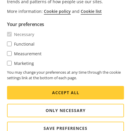
trends and patterns of how people use our sites.
FOOTER
More information:
Cookie policy
and
Cookie list
KONTAKT
Rozw
men
Your preferences
WIADOMOŚCI I HISTORIE
Kontakt z nami
Rozw
Necessary
men
Experience Center
SUBSKRYBUJ
Opinie użytkowników
Functional
Rozw
men
Life at Axis
Measurement
Subskrybuj biuletyn
Engineering at Axis
Marketing
Subskrybuj wiadomości e-mail z powiadomieniami
You may change your preferences at any time through the cookie
POLAND / POLSKI MATERIAŁY PRASOWE
dotyczącymi bezpieczeństwa firmy Axis
settings link at the bottom of each page.
Social
ACCEPT ALL
Facebook
Linkedin
Youtube
X
Instagram
Media
(Twitter)
Menu
ONLY NECESSARY
Cookie settings
Oznaczenie
© 2026 Axis Communications AB. Wszelkie prawa
SAVE PREFERENCES