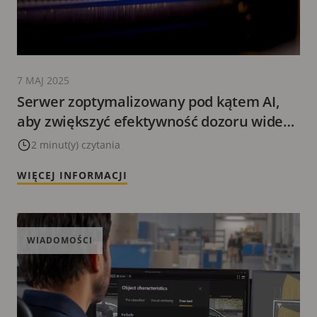
7 MAJ 2025
Serwer zoptymalizowany pod kątem AI,
aby zwiększyć efektywność dozoru wideo
nawet w zatłoczonych scenach
2 minut(y) czytania
WIĘCEJ INFORMACJI
WIADOMOŚCI