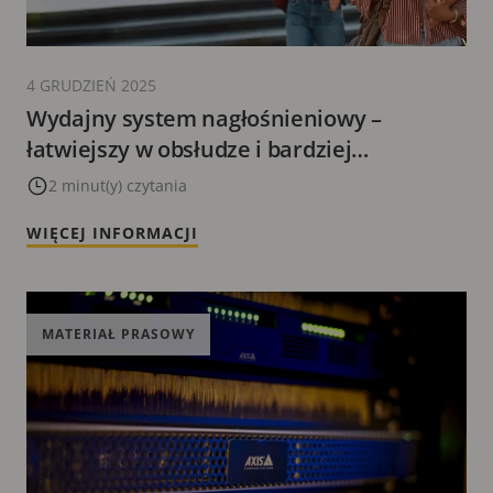
4 GRUDZIEŃ 2025
Wydajny system nagłośnieniowy –
łatwiejszy w obsłudze i bardziej
elastyczny
2 minut(y) czytania
WIĘCEJ INFORMACJI
MATERIAŁ PRASOWY