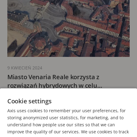
9 KWIECIEŃ 2024
Miasto Venaria Reale korzysta z
rozwiązań hybrydowych w celu
zwiększenia bezpieczeństwa i komfortu
9 minut(y) czytania
Cookie settings
odwiedzających
WIĘCEJ INFORMACJI
Axis uses cookies to remember your user preferences, for
storing anonymized user statistics, for marketing, and to
understand how people use our sites so that we can
improve the quality of our services. We use cookies to track