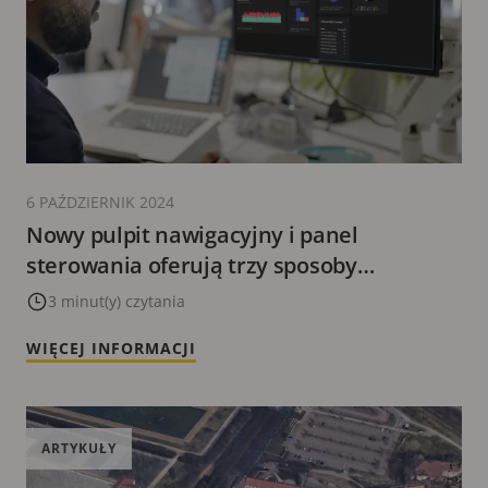
6 PAŹDZIERNIK 2024
Nowy pulpit nawigacyjny i panel
sterowania oferują trzy sposoby
korzystania z metadanych w Milestone
3 minut(y) czytania
WIĘCEJ INFORMACJI
ARTYKUŁY