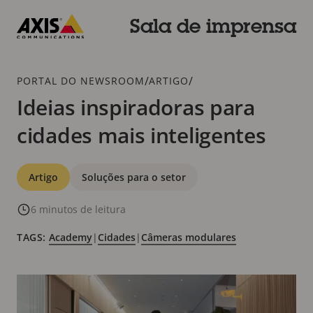
Pular
para
Sala de imprensa
conteúdo
Axis
principal
Communications
Breadcrumb
/
/
PORTAL DO NEWSROOM
ARTIGO
Ideias inspiradoras para
cidades mais inteligentes
Categorias
Artigo
Soluções para o setor
6 minutos de leitura
TAGS:
Academy
|
Cidades
|
Câmeras modulares