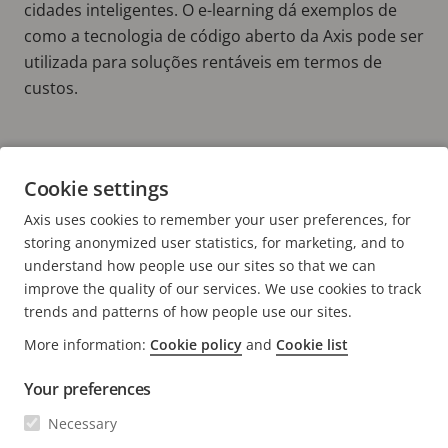
cidades inteligentes. O e-learning dá exemplos de
como a tecnologia de código aberto da Axis pode ser
utilizada para soluções rentáveis em termos de
custos.
Learn more about Axis Academy
Cookie settings
eLearning
Axis uses cookies to remember your user preferences, for
TAKE THE COURSE!
storing anonymized user statistics, for marketing, and to
understand how people use our sites so that we can
improve the quality of our services. We use cookies to track
trends and patterns of how people use our sites.
FOOTER
More information:
Cookie policy
and
Cookie list
CONTATO
Expa
men
Your preferences
NOTÍCIAS E HISTÓRIAS
Fale conosco
Expa
Necessary
men
Experience Center