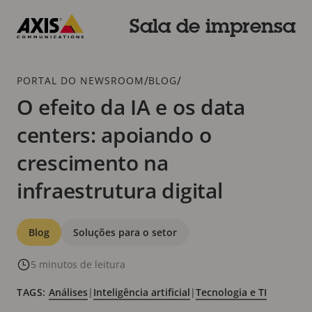
Pular
para
Sala de imprensa
conteúdo
Axis
principal
Communications
Breadcrumb
/
/
PORTAL DO NEWSROOM
BLOG
O efeito da IA e os data
centers: apoiando o
crescimento na
infraestrutura digital
Categorias
Blog
Soluções para o setor
5 minutos de leitura
TAGS:
Análises
|
Inteligência artificial
|
Tecnologia e TI