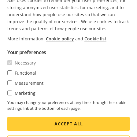
Axis uses cookies to remember your user preferences, for
storing anonymized user statistics, for marketing, and to
understand how people use our sites so that we can
improve the quality of our services. We use cookies to track
trends and patterns of how people use our sites.
FOOTER
More information:
Cookie policy
and
Cookie list
CONTATO
Expa
men
Your preferences
NOTÍCIAS E HISTÓRIAS
Fale conosco
Expa
Necessary
men
Experience Center
ASSINAR
Histórias de clientes
Functional
Expa
men
Life at Axis
Measurement
Assine nosso boletim informativo
Engineering at Axis
Marketing
Assine os emails de notificação de segurança da Axis
You may change your preferences at any time through the cookie
BRASIL / PORTUGUÊS SALA DE IMPRENSA
settings link at the bottom of each page.
Social
ACCEPT ALL
Facebook
Linkedin
Youtube
X
Instagram
Media
(Twitter)
Menu