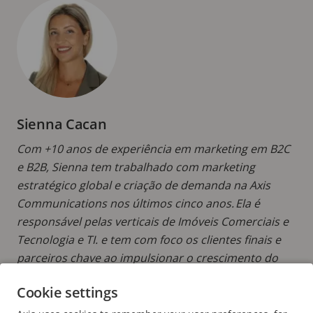
Sienna Cacan
Com +10 anos de experiência em marketing em B2C
e B2B, Sienna tem trabalhado com marketing
estratégico global e criação de demanda na Axis
Communications nos últimos cinco anos. Ela é
responsável pelas verticais de Imóveis Comerciais e
Tecnologia e TI. e tem com foco os clientes finais e
parceiros chave ao impulsionar o crescimento do
segmento.
Cookie settings
LER MAIS POSTAGENS DE SIENNA