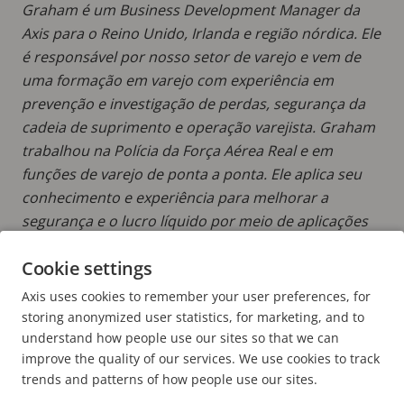
Graham é um Business Development Manager da
Axis para o Reino Unido, Irlanda e região nórdica. Ele
é responsável por nosso setor de varejo e vem de
uma formação em varejo com experiência em
prevenção e investigação de perdas, segurança da
cadeia de suprimento e operação varejista. Graham
trabalhou na Polícia da Força Aérea Real e em
funções de varejo de ponta a ponta. Ele aplica seu
conhecimento e experiência para melhorar a
segurança e o lucro líquido por meio de aplicações
de vídeo em rede para clientes varejistas. Em seu
Cookie settings
tempo livre, Graham equilibra seu amor pela comida
com ciclismo off-road e treino em academia.
Axis uses cookies to remember your user preferences, for
storing anonymized user statistics, for marketing, and to
understand how people use our sites so that we can
improve the quality of our services. We use cookies to track
trends and patterns of how people use our sites.
FOOTER