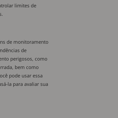
olar limites de
s.
ens de monitoramento
endências de
ento perigosos, como
 errada, bem como
você pode usar essa
sá-la para avaliar sua