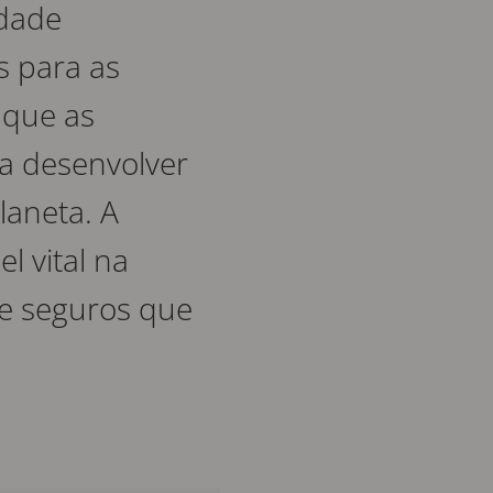
idade
s para as
 que as
a desenvolver
laneta. A
 vital na
s e seguros que