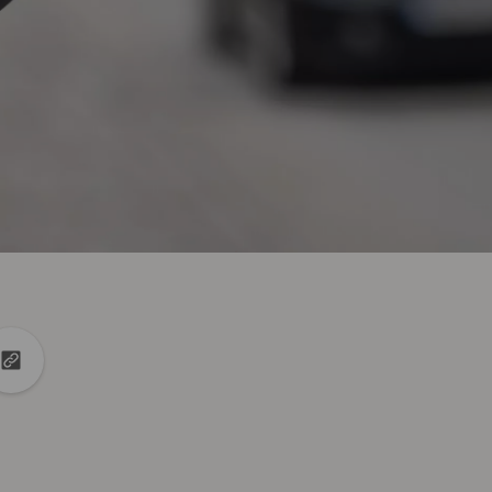
book
no Linkedin
tilhar no X
Copiar URL para área de transferência