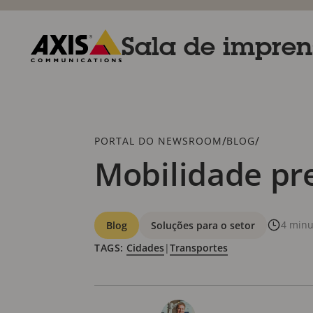
Pular
para
conteúdo
Sala de impre
principal
Axis
Communications
Breadcrumb
/
/
PORTAL DO NEWSROOM
BLOG
Mobilidade pr
Categorias
4 minu
Blog
Soluções para o setor
TAGS:
Cidades
|
Transportes