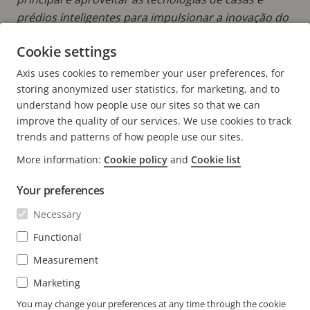
prédios inteligentes para impulsionar a inovação do
setor.
Cookie settings
LER MAIS POSTAGENS DE JOSHUA
Axis uses cookies to remember your user preferences, for
storing anonymized user statistics, for marketing, and to
understand how people use our sites so that we can
improve the quality of our services. We use cookies to track
trends and patterns of how people use our sites.
FOOTER
More information:
Cookie policy
and
Cookie list
CONTATO
Expa
men
Your preferences
NOTÍCIAS E HISTÓRIAS
Fale conosco
Expa
Necessary
men
Experience Center
ASSINAR
Histórias de clientes
Functional
Expa
men
Life at Axis
Measurement
Assine nosso boletim informativo
Engineering at Axis
Marketing
Assine os emails de notificação de segurança da Axis
You may change your preferences at any time through the cookie
BRASIL / PORTUGUÊS SALA DE IMPRENSA