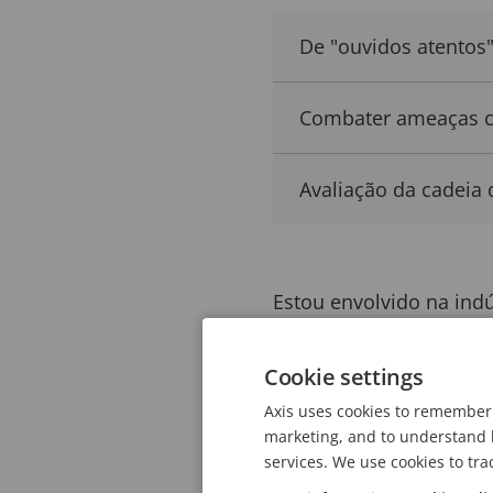
De "ouvidos atentos
Combater ameaças cib
Avaliação da cadeia
Estou envolvido na ind
longo período me perm
tecnologia. Houve boom
Cookie settings
para alcançar essas re
Axis uses cookies to remember 
marketing, and to understand h
indicações de fatores—
services. We use cookies to tra
extrair cada milímetro.