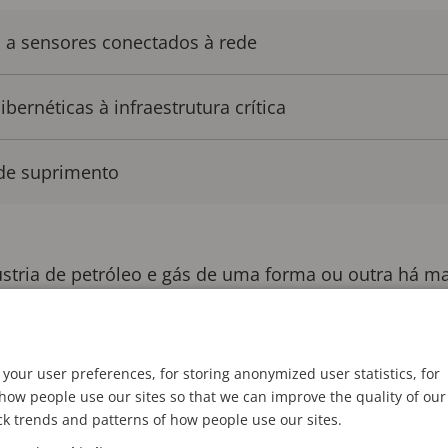
" a sensores conectados à rede
ernéticas à infraestrutura crítica
 de suprimento
ústria de petróleo e gás de uma forma ou outra há ma
itiu testemunhar mudanças incríveis tanto no merca
s e explosões, a descoberta de novos campos de petr
servas. Vi o surgimento da instrumentação de fundo 
your user preferences, for storing anonymized user statistics, for
ow people use our sites so that we can improve the quality of our
 como pressão, volume -, bem como novas técnicas 
ck trends and patterns of how people use our sites.