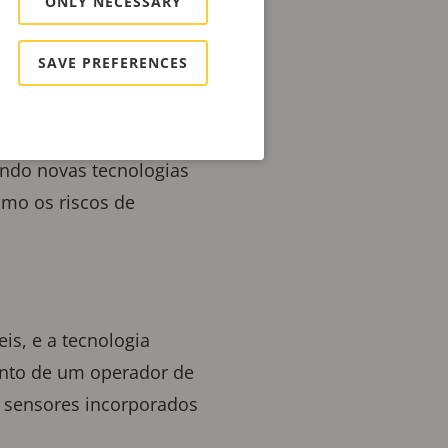
ONLY NECESSARY
óleo e gás, e o ritmo da
o. Mas com esses
SAVE PREFERENCES
tando constantemente
ando novas tecnologias
omo os riscos de
is, e a tecnologia
ento de um operador de
 sensores incorporados