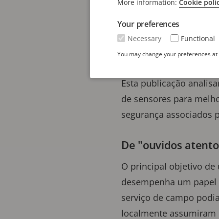
More information:
Cookie poli
Ao longo dos anos, houv
Your preferences
mudança continua atual
Necessary
Functional
avanços vêm os riscos
You may change your preferences at a
no setor.
Esta publicação analis
de sensores para melhor
segurança associados 
De "ouvidos atento
O principal objetivo de
desempenha um papel si
serviço de campo podia
localmente assumiram 