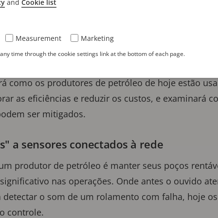
cy
and
Cookie list
e grandes avanços tecnológicos na indústria de petr
mente. A transformação tecnológica está acelerand
Measurement
Marketing
 de segurança cibernética, que também estão aumen
ny time through the cookie settings link at the bottom of each page.
ará como os produtores de petróleo de hoje estão us
ar as eficiências e reduzir os custos, e examinará c
podem ser mitigados.
s" a sensores conectados à rede
 um produtor de petróleo é manter seus poços rentáve
gnificativo nas operações. Onde antes o ouvido at
 detectar o som de um rolamento com falha, hoje os
o controle.