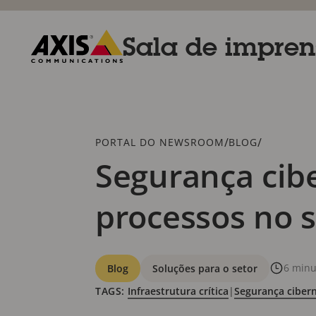
Pular
para
conteúdo
Sala de impre
principal
Axis
Communications
Breadcrumb
/
/
PORTAL DO NEWSROOM
BLOG
Segurança cib
processos no s
Categorias
6 minu
Blog
Soluções para o setor
TAGS:
Infraestrutura crítica
|
Segurança cibern