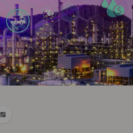
book
no Linkedin
tilhar no X
Copiar URL para área de transferência