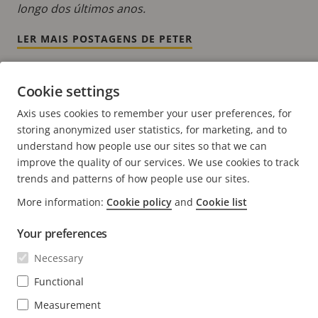
longo dos últimos anos.
LER MAIS POSTAGENS DE PETER
Cookie settings
Axis uses cookies to remember your user preferences, for
storing anonymized user statistics, for marketing, and to
FOOTER
CONTATO
understand how people use our sites so that we can
Expa
men
improve the quality of our services. We use cookies to track
NOTÍCIAS E HISTÓRIAS
Fale conosco
trends and patterns of how people use our sites.
Expa
men
Experience Center
More information:
Cookie policy
and
Cookie list
ASSINAR
Histórias de clientes
Expa
men
Your preferences
Life at Axis
Assine nosso boletim informativo
Engineering at Axis
Necessary
Assine os emails de notificação de segurança da Axis
Functional
BRASIL / PORTUGUÊS SALA DE IMPRENSA
Measurement