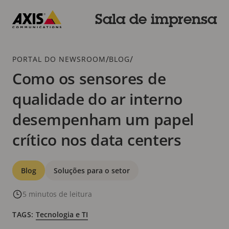
Pular
para
Sala de imprensa
conteúdo
Axis
principal
Communications
Breadcrumb
/
/
PORTAL DO NEWSROOM
BLOG
Como os sensores de
qualidade do ar interno
desempenham um papel
crítico nos data centers
Categorias
Blog
Soluções para o setor
5 minutos de leitura
TAGS:
Tecnologia e TI