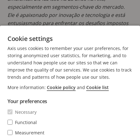
especialmente em segmentos-chave do mercado.
Ele é apaixonado por inovação e tecnologia e está
entusiasmado para enfrentar os desafios impostos
pela ética da IA.
Cookie settings
LER MAIS POSTAGENS DE ANDREA
Axis uses cookies to remember your user preferences, for
storing anonymized user statistics, for marketing, and to
understand how people use our sites so that we can
improve the quality of our services. We use cookies to track
trends and patterns of how people use our sites.
FOOTER
More information:
Cookie policy
and
Cookie list
CONTATO
Expa
men
Your preferences
NOTÍCIAS E HISTÓRIAS
Fale conosco
Expa
Necessary
men
Experience Center
ASSINAR
Histórias de clientes
Functional
Expa
men
Life at Axis
Measurement
Assine nosso boletim informativo