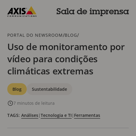
Pular
para
Sala de imprensa
conteúdo
Axis
principal
Communications
Breadcrumb
/
/
PORTAL DO NEWSROOM
BLOG
Uso de monitoramento por
vídeo para condições
climáticas extremas
Categorias
Blog
Sustentabilidade
7 minutos de leitura
TAGS:
Análises
|
Tecnologia e TI
|
Ferramentas