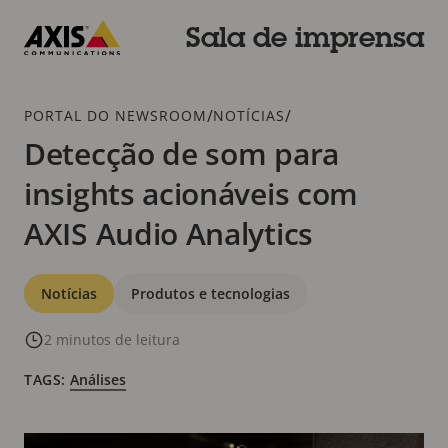
Pular
para
Sala de imprensa
conteúdo
Axis
principal
Communications
Breadcrumb
/
/
PORTAL DO NEWSROOM
NOTÍCIAS
Detecção de som para
insights acionáveis com
AXIS Audio Analytics
Categorias
Notícias
Produtos e tecnologias
2 minutos de leitura
TAGS:
Análises