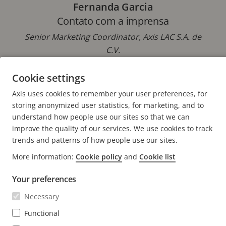
Fernanda Garcia
Contato com a imprensa
Senior Marketing Coordinator, Axis LAC S.A. de
C.V.
Email:
fernanda.garcia@axis.com
Cookie settings
Axis uses cookies to remember your user preferences, for
storing anonymized user statistics, for marketing, and to
understand how people use our sites so that we can
improve the quality of our services. We use cookies to track
FOOTER
CONTATO
trends and patterns of how people use our sites.
Expa
men
More information:
Cookie policy
and
Cookie list
NOTÍCIAS E HISTÓRIAS
Fale conosco
Expa
men
Your preferences
Experience Center
ASSINAR
Histórias de clientes
Expa
Necessary
men
Life at Axis
Functional
Assine nosso boletim informativo
Engineering at Axis