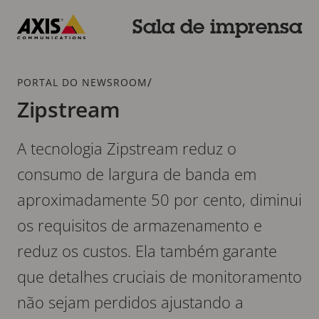
Pular
para
Sala de imprensa
conteúdo
Axis
principal
Communications
Breadcrumb
/
PORTAL DO NEWSROOM
Zipstream
A tecnologia Zipstream reduz o
consumo de largura de banda em
aproximadamente 50 por cento, diminui
os requisitos de armazenamento e
reduz os custos. Ela também garante
que detalhes cruciais de monitoramento
não sejam perdidos ajustando a