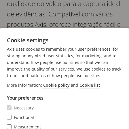
qualidade do vídeo para a captura ideal
de evidências. Compatível com vários
produtos Axis, oferece integração fácil e
flexível.
Cookie settings
Axis uses cookies to remember your user preferences, for
storing anonymized user statistics, for marketing, and to
understand how people use our sites so that we can
improve the quality of our services. We use cookies to track
trends and patterns of how people use our sites.
FOOTER
More information:
Cookie policy
and
Cookie list
CONTATO
Expa
men
Your preferences
NOTÍCIAS E HISTÓRIAS
Fale conosco
Expa
Necessary
men
Experience Center
ASSINAR
Histórias de clientes
Functional
Expa
men
Life at Axis
Measurement