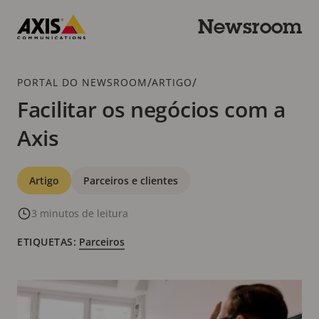
Ir
para
Newsroom
o
Axis
conteúdo
Communications
principal
Caminho
/
/
PORTAL DO NEWSROOM
ARTIGO
de
Facilitar os negócios com a
navegação
Axis
Categorias
Artigo
Parceiros e clientes
3 minutos de leitura
ETIQUETAS:
Parceiros