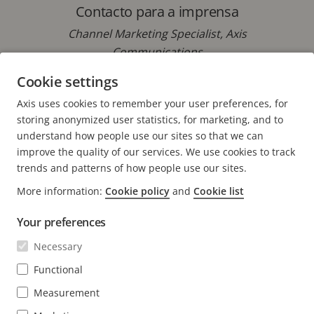
Contacto para a imprensa
Channel Marketing Specialist, Axis
Communications
Cookie settings
Telefone: +34 618 549 369
E-mail:
maria.prieto@axis.com
Axis uses cookies to remember your user preferences, for
storing anonymized user statistics, for marketing, and to
understand how people use our sites so that we can
improve the quality of our services. We use cookies to track
trends and patterns of how people use our sites.
FOOTER
More information:
Cookie policy
and
Cookie list
CONTACTO
Expa
o
Your preferences
men
NOTÍCIAS E HISTÓRIAS
Contacte-nos
Expa
Necessary
o
Centro de experiência
men
SUBSCREVER
Histórias de clientes
Functional
Expa
o
Life at Axis
men
Measurement
Subscrever o boletim informativo
Engineering at Axis