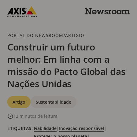
Ir
para
Newsroom
o
Axis
conteúdo
Communications
principal
Caminho
/
/
PORTAL DO NEWSROOM
ARTIGO
de
Construir um futuro
navegação
melhor: Em linha com a
missão do Pacto Global das
Nações Unidas
Categorias
Artigo
Sustentabilidade
12 minutos de leitura
ETIQUETAS:
Fiabilidade
|
Inovação responsável
|
Proteger o nosso planeta
|