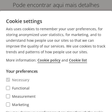
Pode encontrar aqui mais detalhes
sobre a nossa abordagem à
Cookie settings
sustentabilidade.
Axis uses cookies to remember your user preferences, for
A NOSSA ABORDAGEM À SUSTENTABILIDADE
storing anonymized user statistics, for marketing, and to
understand how people use our sites so that we can
improve the quality of our services. We use cookies to track
trends and patterns of how people use our sites.
FOOTER
More information:
Cookie policy
and
Cookie list
CONTACTO
Expa
o
Your preferences
men
NOTÍCIAS E HISTÓRIAS
Contacte-nos
Expa
Necessary
o
Centro de experiência
men
SUBSCREVER
Histórias de clientes
Functional
Expa
o
Life at Axis
men
Measurement
Subscrever o boletim informativo
Engineering at Axis
Marketing
Subscrever e-mails de notificação de segurança da