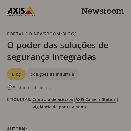
Ir
para
Newsroom
o
Axis
conteúdo
Communications
principal
Caminho
/
/
PORTAL DO NEWSROOM
BLOG
de
O poder das soluções de
navegação
segurança integradas
Categorias
Blog
Soluções da indústria
5 minutos de leitura
ETIQUETAS:
Controlo de acessos
|
AXIS Camera Station
|
Vigilância de ponta a ponta
AUTORIA: