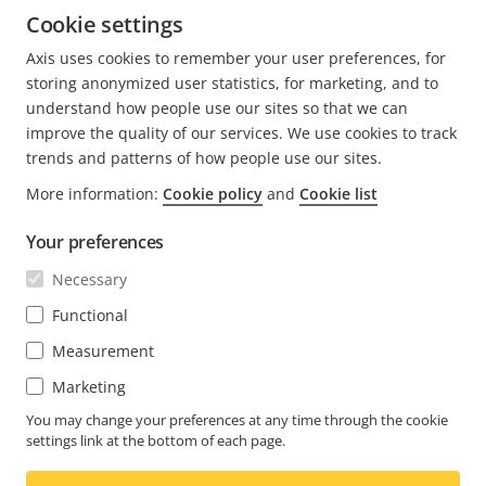
Cookie settings
LER MAIS PUBLICAÇÕES DE MARTIN
Axis uses cookies to remember your user preferences, for
storing anonymized user statistics, for marketing, and to
understand how people use our sites so that we can
improve the quality of our services. We use cookies to track
trends and patterns of how people use our sites.
FOOTER
More information:
Cookie policy
and
Cookie list
CONTACTO
Expa
o
Your preferences
men
NOTÍCIAS E HISTÓRIAS
Contacte-nos
Expa
Necessary
o
Centro de experiência
men
SUBSCREVER
Histórias de clientes
Functional
Expa
o
Life at Axis
men
Measurement
Subscrever o boletim informativo
Engineering at Axis
Marketing
Subscrever e-mails de notificação de segurança da
You may change your preferences at any time through the cookie
PORTUGAL / PORTUGUÊS NEWSROOM
Axis
settings link at the bottom of each page.
Social