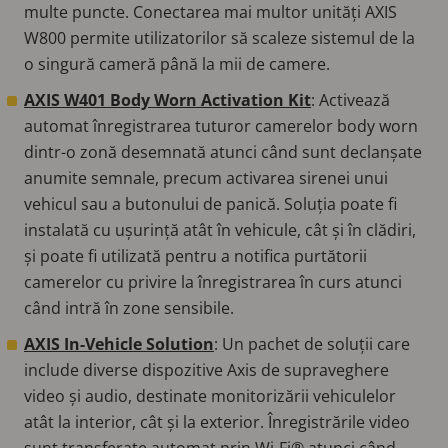
multe puncte. Conectarea mai multor unități AXIS
W800 permite utilizatorilor să scaleze sistemul de la
o singură cameră până la mii de camere.
AXIS W401 Body Worn Activation Kit
: Activează
automat înregistrarea tuturor camerelor body worn
dintr-o zonă desemnată atunci când sunt declanșate
anumite semnale, precum activarea sirenei unui
vehicul sau a butonului de panică. Soluția poate fi
instalată cu ușurință atât în vehicule, cât și în clădiri,
și poate fi utilizată pentru a notifica purtătorii
camerelor cu privire la înregistrarea în curs atunci
când intră în zone sensibile.
AXIS In-Vehicle Solution
: Un pachet de soluții care
include diverse dispozitive Axis de supraveghere
video și audio, destinate monitorizării vehiculelor
atât la interior, cât și la exterior. Înregistrările video
sunt transferate automat prin Wi-Fi® atunci când