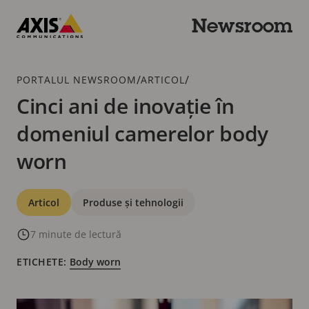
Trecere
la
Newsroom
conținutul
Axis
principal
Communications
Urme
/
/
PORTALUL NEWSROOM
ARTICOL
Cinci ani de inovație în
domeniul camerelor body
worn
Categorii
Articol
Produse și tehnologii
7 minute de lectură
ETICHETE:
Body worn