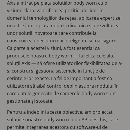
Axis a intrat pe piața soluțiilor body worn cu o
viziune clară: valorificarea poziției de lider în
domeniul tehnologiilor de rețea, aplicarea expertizei
noastre într-o piață nouă și dinamică și dezvoltarea
unor soluții inovatoare care contribuie la
construirea unei lumi mai inteligente și mai sigure.
Ca parte a acestei viziuni, a fost esențial ca
produsele noastre body worn — la fel ca celelalte
soluții Axis — să ofere utilizatorilor flexibilitatea de a-
și construi și gestiona sistemele în funcție de
cerințele lor exacte. La fel de important a fost ca
utilizatorii să aibă control deplin asupra modului în
care datele generate de camerele body worn sunt
gestionate și stocate.
Pentru a îndeplini aceste obiective, am proiectat
soluțiile noastre body worn cu un API deschis, care
permite integrarea acestora cu software-ul de