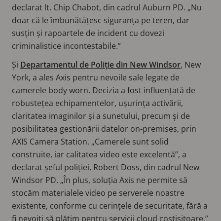
declarat lt. Chip Chabot, din cadrul Auburn PD. „Nu
doar că le îmbunătățesc siguranța pe teren, dar
susțin și rapoartele de incident cu dovezi
criminalistice incontestabile.”
Și
Departamentul de Poliție din New Windsor
, New
York, a ales Axis pentru nevoile sale legate de
camerele body worn. Decizia a fost influențată de
robustețea echipamentelor, ușurința activării,
claritatea imaginilor și a sunetului, precum și de
posibilitatea gestionării datelor on-premises, prin
AXIS Camera Station. „Camerele sunt solid
construite, iar calitatea video este excelentă”, a
declarat șeful poliției, Robert Doss, din cadrul New
Windsor PD. „În plus, soluția Axis ne permite să
stocăm materialele video pe serverele noastre
existente, conforme cu cerințele de securitate, fără a
fi nevoiți să plătim pentru servicii cloud costisitoare.”