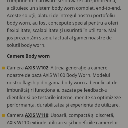
componente hardware și software care, împreună,
alcătuiesc un sistem body worn complet, end-to-end.
Aceste soluții, alături de întregul nostru portofoliu
body worn, au fost concepute special pentru a oferi
flexibilitate, scalabilitate și ușurință în utilizare. Mai
jos prezentăm stadiul actual al gamei noastre de
soluții body worn.
Camere Body worn
Camera
AXIS W102
: A treia generație a camerei
noastre de bază AXIS W100 Body Worn. Modelul
nostru flagship din gama body worn a beneficiat de
îmbunătățiri funcționale, bazate pe feedback-ul
clienților și pe testările interne, menite să optimizeze
performanța, durabilitatea și experiența de utilizare.
Camera
AXIS W110
: Ușoară, compactă și discretă,
AXIS W110 extinde utilizarea și beneficiile camerelor