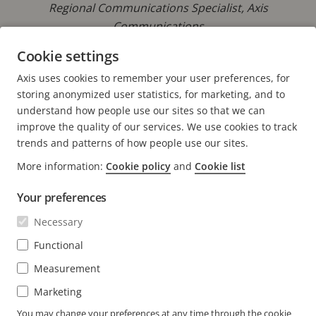
Regional Communications Specialist, Axis
Communications
Cookie settings
Telefon: +42 073 431 9237
E-mail:
marek.pavlica@axis.com
Axis uses cookies to remember your user preferences, for
storing anonymized user statistics, for marketing, and to
understand how people use our sites so that we can
improve the quality of our services. We use cookies to track
trends and patterns of how people use our sites.
FOOTER
More information:
Cookie policy
and
Cookie list
CONTACT
Extin
meni
Your preferences
ȘTIRI ȘI RELATĂRI
Contactați-ne
Extin
Necessary
meni
Centrul de experiență
ABONARE
Poveștile clienților
Functional
Extin
meni
Life at Axis
Measurement
Abonare la newsletter
Engineering at Axis
Marketing
Abonare la e-mailurile Axis cu privire la notificările de
You may change your preferences at any time through the cookie