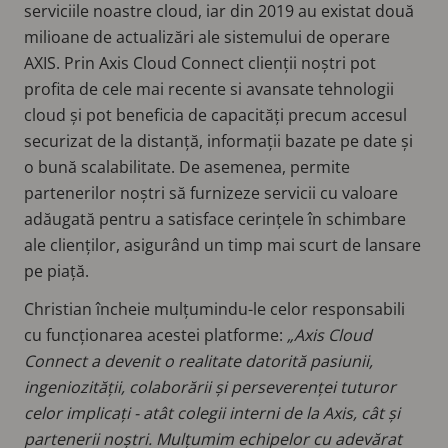
serviciile noastre cloud, iar din 2019 au existat două
milioane de actualizări ale sistemului de operare
AXIS. Prin Axis Cloud Connect clienții noștri pot
profita de cele mai recente si avansate tehnologii
cloud și pot beneficia de capacități precum accesul
securizat de la distanță, informații bazate pe date și
o bună scalabilitate. De asemenea, permite
partenerilor noștri să furnizeze servicii cu valoare
adăugată pentru a satisface cerințele în schimbare
ale clienților, asigurând un timp mai scurt de lansare
pe piață.
Christian încheie mulțumindu-le celor responsabili
cu funcționarea acestei platforme:
„Axis Cloud
Connect a devenit o realitate datorită pasiunii,
ingeniozității, colaborării și perseverenței tuturor
celor implicați - atât colegii interni de la Axis, cât și
partenerii noștri. Mulțumim echipelor cu adevărat