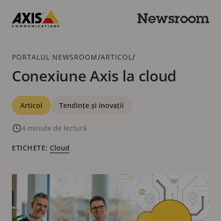
Trecere
la
Newsroom
conținutul
Axis
principal
Communications
Urme
/
/
PORTALUL NEWSROOM
ARTICOL
Conexiune Axis la cloud
Categorii
Articol
Tendințe și inovații
4 minute de lectură
ETICHETE:
Cloud