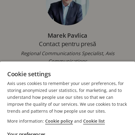
Marek Pavlica
Contact pentru presă
Regional Communications Specialist, Axis
Communications
Cookie settings
Telefon: +42 073 431 9237
E-mail:
marek.pavlica@axis.com
Axis uses cookies to remember your user preferences, for
storing anonymized user statistics, for marketing, and to
understand how people use our sites so that we can
improve the quality of our services. We use cookies to track
trends and patterns of how people use our sites.
FOOTER
More information:
Cookie policy
and
Cookie list
CONTACT
Extin
meni
Your preferences