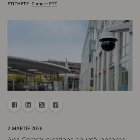
ETICHETE:
Camere PTZ
Distribuire
Distribuire pe Facebook
Distribuire pe Linkedin
Distribuire pe X
Copiați adresa URL pe clipboard
2 MARTIE 2026
Axis Communications anunță lansarea