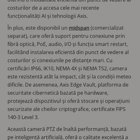
costurilor de a accesa cele mai recente
funcționalități AI și tehnologii Axis.
În plus, este disponibil un
midspan
(comercializat
separat), care oferă suport pentru conexiune prin
fibră optică, PoE, audio, I/O și funcția smart restart,
facilitând instalarea eficientă din punct de vedere al
costurilor și conexiunile pe distanțe mari. Cu
certificări IP66, IK10, NEMA 4X și NEMA TS2, camera
este rezistentă atât la impact, cât și la condiții meteo
dificile. De asemenea, Axis Edge Vault, platforma de
securitate cibernetică bazată pe hardware,
protejează dispozitivul și oferă stocare și operațiuni
securizate ale cheilor criptografice, certificate FIPS
140-3 Level 3.
Această cameră PTZ de înaltă performanță, bazată
pe inteligență artificială, oferă o calitate excelentă a