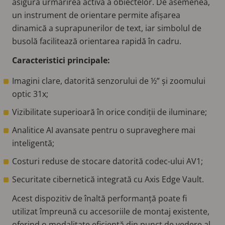
asigură urmărirea activă a obiectelor. De asemenea,
un instrument de orientare permite afișarea
dinamică a suprapunerilor de text, iar simbolul de
busolă facilitează orientarea rapidă în cadru.
Caracteristici principale:
Imagini clare, datorită senzorului de ½” și zoomului
optic 31x;
Vizibilitate superioară în orice condiții de iluminare;
Analitice AI avansate pentru o supraveghere mai
inteligentă;
Costuri reduse de stocare datorită codec-ului AV1;
Securitate cibernetică integrată cu Axis Edge Vault.
Acest dispozitiv de înaltă performanță poate fi
utilizat împreună cu accesoriile de montaj existente,
oferind o modalitate eficientă din punct de vedere al