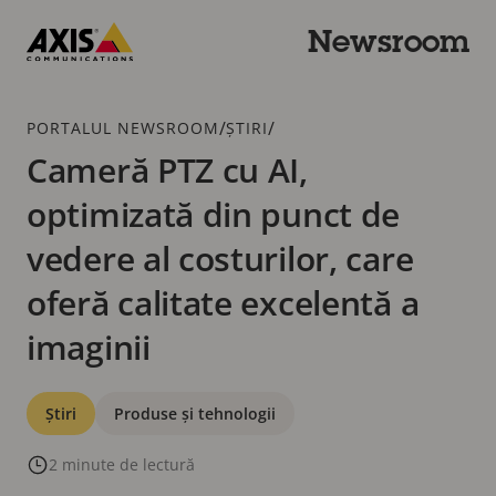
Trecere
la
Newsroom
conținutul
Axis
principal
Communications
Urme
/
/
PORTALUL NEWSROOM
ȘTIRI
Cameră PTZ cu AI,
optimizată din punct de
vedere al costurilor, care
oferă calitate excelentă a
imaginii
Categorii
Știri
Produse și tehnologii
2 minute de lectură