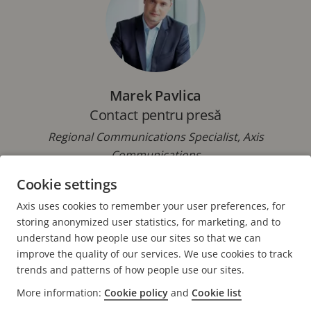
Marek Pavlica
Contact pentru presă
Regional Communications Specialist, Axis
Communications
Cookie settings
Telefon: +42 073 431 9237
E-mail:
marek.pavlica@axis.com
Axis uses cookies to remember your user preferences, for
storing anonymized user statistics, for marketing, and to
understand how people use our sites so that we can
improve the quality of our services. We use cookies to track
trends and patterns of how people use our sites.
FOOTER
More information:
Cookie policy
and
Cookie list
CONTACT
Extin