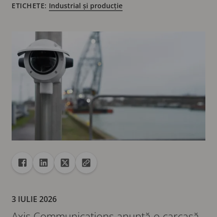
ETICHETE:
Industrial și producție
Distribuire
Distribuire pe Facebook
Distribuire pe Linkedin
Distribuire pe X
Copiați adresa URL pe clipboard
3 IULIE 2026
Axis Communications anunță o carcasă