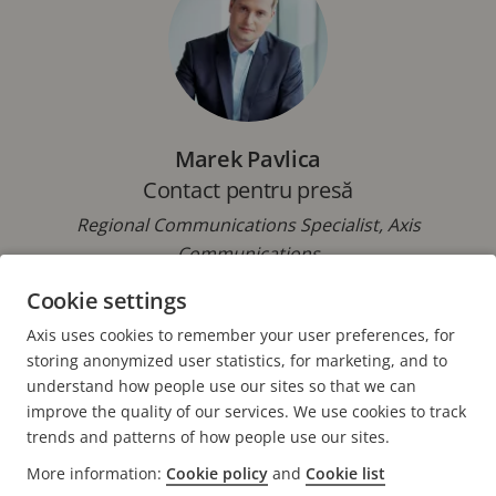
Marek Pavlica
Contact pentru presă
Regional Communications Specialist, Axis
Communications
Cookie settings
Telefon: +42 073 431 9237
E-mail:
marek.pavlica@axis.com
Axis uses cookies to remember your user preferences, for
storing anonymized user statistics, for marketing, and to
understand how people use our sites so that we can
improve the quality of our services. We use cookies to track
trends and patterns of how people use our sites.
FOOTER
More information:
Cookie policy
and
Cookie list
CONTACT
Extin