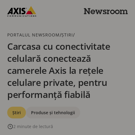
Trecere
la
Newsroom
conținutul
Axis
principal
Communications
Urme
/
/
PORTALUL NEWSROOM
ȘTIRI
Carcasa cu conectivitate
celulară conectează
camerele Axis la rețele
celulare private, pentru
performanță fiabilă
Categorii
Știri
Produse și tehnologii
2 minute de lectură