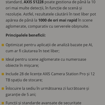
standard,
AXIS S1228
poate gestiona de până la 10
ori mai multe detecții, în funcție de scenă și
rezoluție. Astfel, rezultatele căutării în text liber pot
apărea de până la
1000 de ori mai rapid
în scene
aglomerate, comparativ cu serverele obișnuite.
Principalele beneficii:
Optimizat pentru aplicații de analiză bazate pe AI,
cum ar fi căutarea în text liber;
Ideal pentru scene aglomerate cu numeroase
obiecte în mișcare;
Include 28 de licențe AXIS Camera Station Pro și 12
TB spațiu de stocare;
Înlocuire la sediu în următoarea zi lucrătoare și
garanție de 5 ani;
Funcții și standarde avansate de securitate