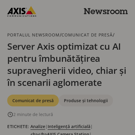
Trecere
la
Newsroom
conținutul
Axis
principal
Communications
Urme
/
/
PORTALUL NEWSROOM
COMUNICAT DE PRESĂ
Server Axis optimizat cu AI
pentru îmbunătățirea
supravegherii video, chiar și
în scenarii aglomerate
Categorii
Comunicat de presă
Produse și tehnologii
2 minute de lectură
ETICHETE:
Analize
|
Inteligență artificială
|
<b> </b> AXIS Camera Station
|