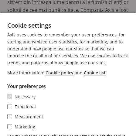
sistem din întreaga lume pentru a le furniza clienților
soluții de cea mai bună calitate. Compania Axis a fost
fondată în anul 1984 și își are sediul în orașul Lund.
Cookie settings
Axis uses cookies to remember your user preferences, for
storing anonymized user statistics, for marketing, and to
understand how people use our sites so that we can
improve the quality of our services. We use cookies to track
trends and patterns of how people use our sites.
FOOTER
More information:
Cookie policy
and
Cookie list
CONTACT
Extin
meni
Your preferences
ȘTIRI ȘI RELATĂRI
Contactați-ne
Extin
Necessary
meni
Centrul de experiență
ABONARE
Poveștile clienților
Functional
Extin
meni
Life at Axis
Measurement
Abonare la newsletter
Engineering at Axis
Marketing
Abonare la e-mailurile Axis cu privire la notificările de