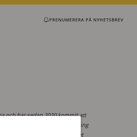
PRENUMERERA PÅ NYHETSBREV
rna och har sedan 2020 kommit att
 hade före sin nuvarande befattning
. Han är starkt engagerad när det