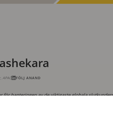
ashekara
r, APAC
FÖLJ ANAND
 för hanteringen av de viktigaste globala slutkunde
ig på datacenter. Han har jobbat på Axis i elva år och
h affärsutvecklingsroller i de snabbväxande regionerna