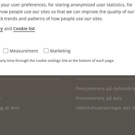
your user preferences, for storing anonymized user statistics, for
ningsprogram och att leva hälsosamt. På sin fritid gilla
ow people use our sites so that we can improve the quality of our
ck trends and patterns of how people use our sites.
cy
and
Cookie list
Measurement
Marketing
ny time through the cookie settings link at the bottom of each page.
TIKLAR
PRENUMERERA
Prenumerera på nyhetsbr
s
Prenumerera på Axis
g at Axis
säkerhetsaviseringar per e