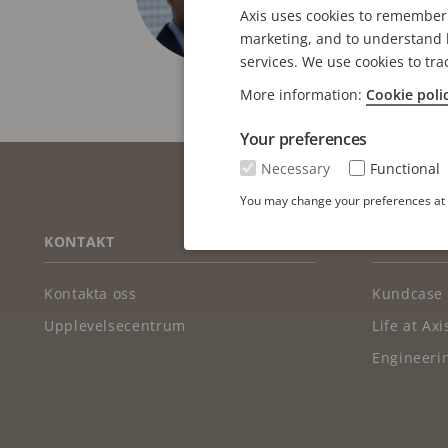
Axis uses cookies to remember 
gäller sitt trä
marketing, and to understand h
services. We use cookies to tra
More information:
Cookie poli
Your preferences
Necessary
Functional
You may change your preferences at a
FOOTER
KONTAKT
NYHETSAR
Kontakta oss
Kundcase
Upplevelsecentrum
Life at Axi
Engineerin