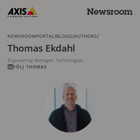
Hoppa
till
Newsroom
huvudinnehållet
Axis
Communications
Länkstig
/
/
/
NEWSROOMPORTAL
BLOGG
AUTHORS
Thomas Ekdahl
Engineering Manager, Technologies
FÖLJ THOMAS