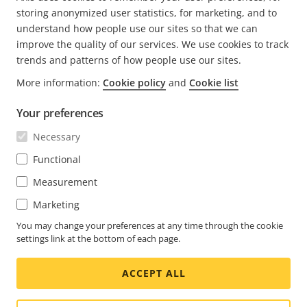
storing anonymized user statistics, for marketing, and to
understand how people use our sites so that we can
improve the quality of our services. We use cookies to track
trends and patterns of how people use our sites.
FOOTER
More information:
Cookie policy
and
Cookie list
KONTAKT
Expa
men
Your preferences
NYHETSARTIKLAR
Kontakta oss
Expa
Necessary
men
Upplevelsecentrum
PRENUMERERA
Kundcase
Functional
Expa
men
Life at Axis
Measurement
Prenumerera på nyhetsbrev
Engineering at Axis
Marketing
Prenumerera på Axis säkerhetsaviseringar per e-post
You may change your preferences at any time through the cookie
SWEDEN / SVENSKA NEWSROOM
settings link at the bottom of each page.
Social
ACCEPT ALL
Facebook
Linkedin
Youtube
X
Instagram
Media
(Twitter)
Menu