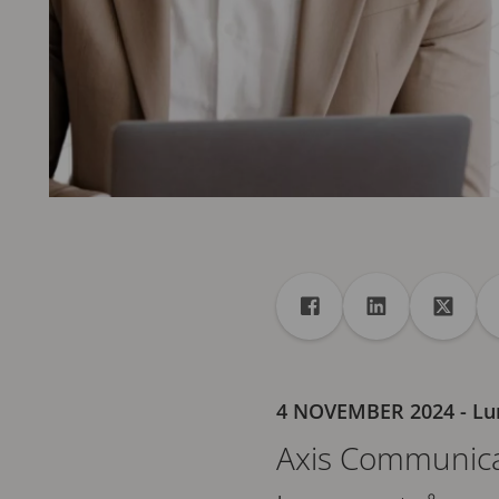
Dela
Dela till Facebook
Dela till Linked
Dela til
4 NOVEMBER 2024
- L
Axis Communicat