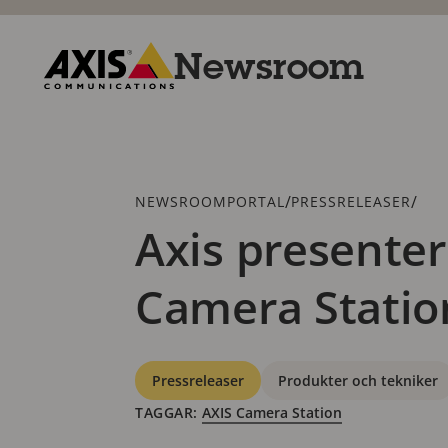
Hoppa
till
huvudinnehållet
Newsroom
Axis
Communications
Länkstig
/
/
NEWSROOMPORTAL
PRESSRELEASER
Axis presenter
Camera Statio
Kategorier
Pressreleaser
Produkter och tekniker
TAGGAR:
AXIS Camera Station