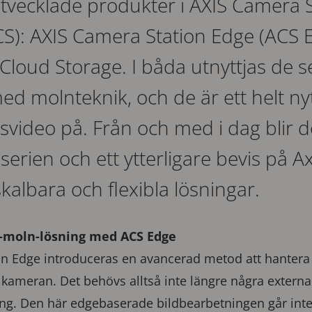
utvecklade produkter i AXIS Camera S
S): AXIS Camera Station Edge (ACS 
Cloud Storage. I båda utnyttjas de 
d molnteknik, och de är ett helt nytt
svideo på. Från och med i dag blir d
erien och ett ytterligare bevis på Ax
skalbara och flexibla lösningar.
l-moln-lösning med ACS Edge
n Edge introduceras en avancerad metod att hanter
 kameran. Det behövs alltså inte längre några externa 
g. Den här edgebaserade bildbearbetningen går inte