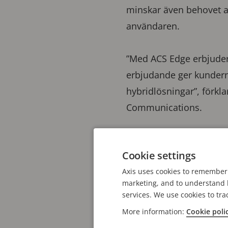
minskar även behovet av 
användaren.
”Med ACS Edge erbjuder 
erbjudande ger kunderna
hybridlösningar”, för
Communications.
Snabbare tillgång till
Cookie settings
En av fördelarna med AC
Axis uses cookies to remember 
bearbetningen sker dire
marketing, and to understand h
någon stor mängd utrus
services. We use cookies to tra
molntjänster, vilket in
More information:
Cookie poli
videomaterial genom ett