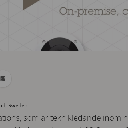
in
l X
Kopiera url till urklipp
und, Sweden
ions, som är teknikledande inom n