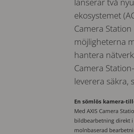
lanserar två ny
ekosystemet (AC
Camera Station 
möjligheterna me
hantera nätverk
Camera Station-s
leverera säkra, 
En sömlös kamera-til
Med AXIS Camera Statio
bildbearbetning direkt i
molnbaserad bearbetnin