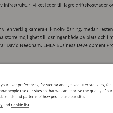
infrastruktur, vilket leder till lägre driftskostnader 
vi en verklig kamera-till-moln-lösning, medan resten
 större möjlighet till lösningar både på plats och i 
klarar David Needham, EMEA Business Development P
 bilderna
S Edge är att kunderna får tillgång till videon snabb
your user preferences, for storing anonymized user statistics, for
kt i kameran. Det gör systemet mindre komplicerat, 
ow people use our sites so that we can improve the quality of our
tning på plats. Genom ACS Edge integreras Axis Edg
ck trends and patterns of how people use our sites.
nebär att användarna på ett effektivt sätt kan hantera
cy
and
Cookie list
 användarvänligt gränssnitt. Allt som behövs för at