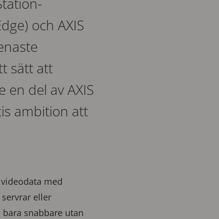
tation-
Edge) och AXIS
senaste
 sätt att
e en del av AXIS
is ambition att
a videodata med
servrar eller
 bara snabbare utan