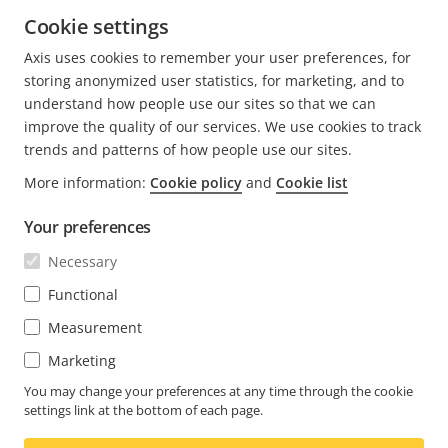
stödja kostnadseffektiv övervakning och
4 minuters läsning
Cookie settings
hantering av luftkvaliteten, inklusive
LÄS MER
detektering av vejpning och rökning
Axis uses cookies to remember your user preferences, for
storing anonymized user statistics, for marketing, and to
understand how people use our sites so that we can
improve the quality of our services. We use cookies to track
trends and patterns of how people use our sites.
FOOTER
More information:
Cookie policy
and
Cookie list
KONTAKT
Expa
men
Your preferences
NYHETSARTIKLAR
Kontakta oss
Expa
Necessary
men
Upplevelsecentrum
PRENUMERERA
Kundcase
Functional
Expa
men
Life at Axis
Measurement
Prenumerera på nyhetsbrev
Engineering at Axis
Marketing
Prenumerera på Axis säkerhetsaviseringar per e-post
You may change your preferences at any time through the cookie
SWEDEN / SVENSKA NEWSROOM
settings link at the bottom of each page.