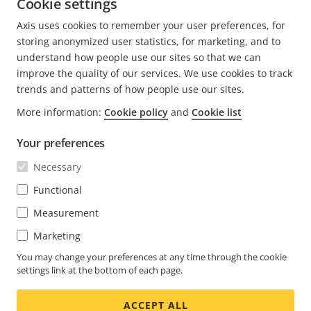
Cookie settings
NUVARANDE
1
PAGE
2
PAGE
3
NÄSTA
>
Axis uses cookies to remember your user preferences, for
SIDA
SIDA
storing anonymized user statistics, for marketing, and to
understand how people use our sites so that we can
improve the quality of our services. We use cookies to track
trends and patterns of how people use our sites.
More information:
Cookie policy
and
Cookie list
Your preferences
Necessary
Functional
Measurement
Marketing
You may change your preferences at any time through the cookie
settings link at the bottom of each page.
ACCEPT ALL