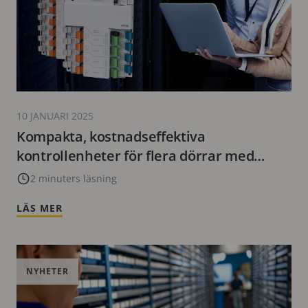
10 JANUARI 2025
Kompakta, kostnadseffektiva
kontrollenheter för flera dörrar med
centraliserade installationer
2 minuters läsning
LÄS MER
NYHETER