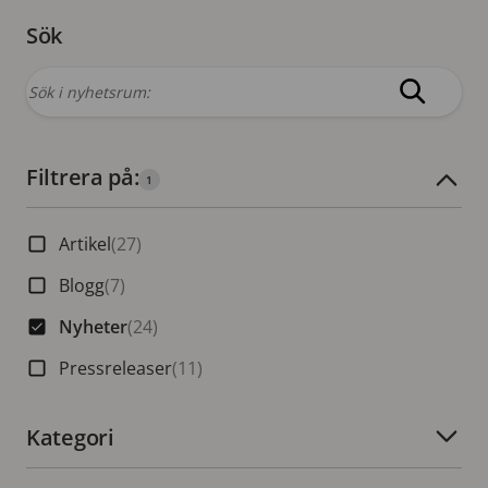
Sök
Filtrera på:
Antal aktiva filter:
1
Artikel
(27)
Blogg
(7)
Nyheter
(24)
Pressreleaser
(11)
Kategori
Antal aktiva filter: