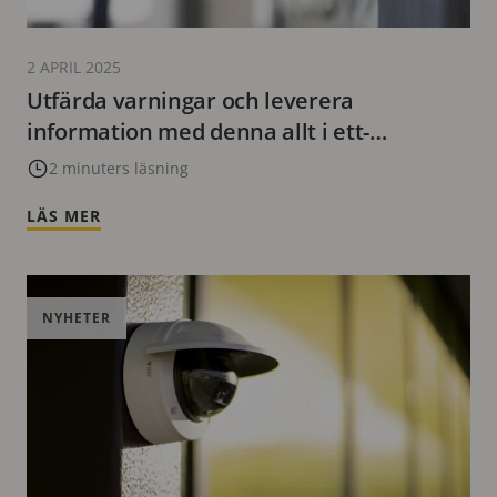
2 APRIL 2025
Utfärda varningar och leverera
information med denna allt i ett-
högtalare med stroboskopfunktion
2 minuters läsning
LÄS MER
NYHETER