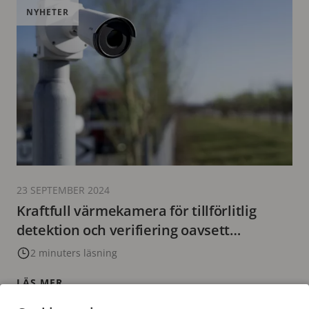
NYHETER
23 SEPTEMBER 2024
Kraftfull värmekamera för tillförlitlig
detektion och verifiering oavsett
siktförhållanden
2 minuters läsning
LÄS MER