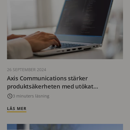
26 SEPTEMBER 2024
Axis Communications stärker
produktsäkerheten med utökat
buggbelöningsprogram
3 minuters läsning
LÄS MER