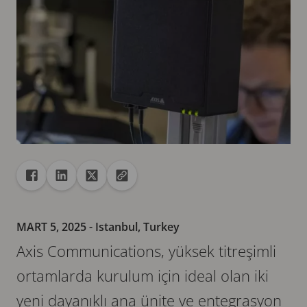
Paylaş
Facebook ile paylaş
Linkedin ile paylaş
X ile paylaş
Url bağlantısını panoya kopyala
MART 5, 2025
- Istanbul, Turkey
Axis Communications, yüksek titreşimli
ortamlarda kurulum için ideal olan iki
yeni dayanıklı ana ünite ve entegrasyon