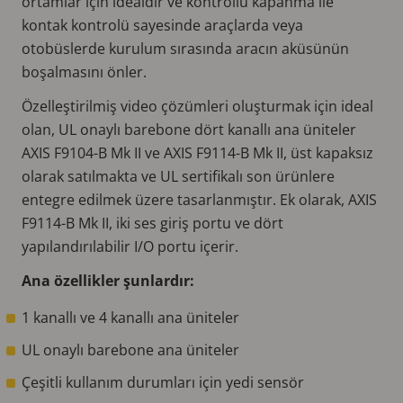
ortamlar için idealdir ve kontrollü kapanma ile
kontak kontrolü sayesinde araçlarda veya
otobüslerde kurulum sırasında aracın aküsünün
boşalmasını önler.
Özelleştirilmiş video çözümleri oluşturmak için ideal
olan, UL onaylı barebone dört kanallı ana üniteler
AXIS F9104-B Mk II ve AXIS F9114-B Mk II, üst kapaksız
olarak satılmakta ve UL sertifikalı son ürünlere
entegre edilmek üzere tasarlanmıştır. Ek olarak, AXIS
F9114-B Mk II, iki ses giriş portu ve dört
yapılandırılabilir I/O portu içerir.
Ana özellikler şunlardır:
1 kanallı ve 4 kanallı ana üniteler
UL onaylı barebone ana üniteler
Çeşitli kullanım durumları için yedi sensör