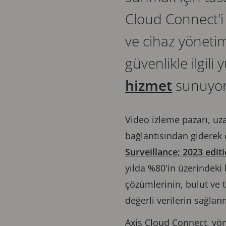
Cloud Connect'i t
ve cihaz yönetim
güvenlikle ilgili
hizmet
sunuyor
Video izleme pazarı, uza
bağlantısından giderek 
Surveillance; 2023 edit
yılda %80'in üzerindeki 
çözümlerinin, bulut ve t
değerli verilerin sağlan
Axis Cloud Connect, yön