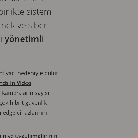
birlikte sistem
emek ve siber
zi
yönetimli
ihtiyacı nedeniyle bulut
nds in Video
 kameraların sayısı
çok hibrit güvenlik
ı edge cihazlarının
nın ve uygulamalarının