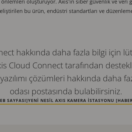
önlemleri oluşturuyor. Axis'in siber güvenlik ve veri gi
geliştirilen bu ürün, endüstri standartları ve düzenle
ect hakkında daha fazla bilgi için lüt
Axis Cloud Connect tarafından destekl
yazılımı çözümleri hakkında daha faz
odası postasında bulabilirsiniz.
EB SAYFASI]
YENI NESIL AXIS KAMERA İSTASYONU [HABE