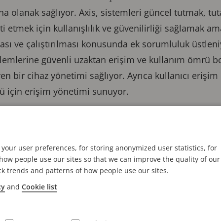
 olanak sağlıyor. Axis, sistemleri güncel tutmak, tut
i etmek için kullanışlılık ve güvenilirliği sağlamak ama
ası ve çalıştırılması konusunda ek sorumluluk üstleni
işlemlerine güvenli uzaktan erişim ve kullanım ömrü 
en bir cihaz yönetimi sağlıyor. Ayrıca kullanıcı erişim 
lü için erişim yönetimi sunuyor.
nect, değişen müşteri ihtiyaçlarını
m çözümleri, sunma sözümüzün bir 
your user preferences, for storing anonymized user statistics, for
ow people use our sites so that we can improve the quality of our
ck trends and patterns of how people use our sites.
 yılı bulan bir bulut bağlantısı kullanım geçmişine v
cy
and
Cookie list
gün Axis yeni nesil bulut teknolojisini daha geniş ölç
terilerin verimli video işlemleri yapabilmesi, kullanıc