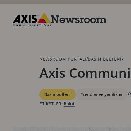
Ana
içeriğe
atla
Newsroom
Axis
Communications
İçerik
/
/
NEWSROOM PORTALI
BASIN BÜLTENI
haritası
Axis Communica
Kategoriler
Basın bülteni
Trendler ve yenilikler
ETIKETLER:
Bulut