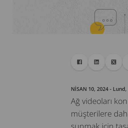
Paylaş
Facebook ile paylaş
Linkedin ile pa
X ile p
NISAN 10, 2024
- Lund
Ağ videoları ko
müşterilere daha
sunmak için tasa