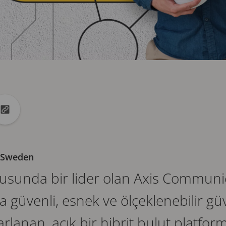
ylaş
aylaş
Url bağlantısını panoya kopyala
, Sweden
nusunda bir lider olan Axis Communi
 güvenli, esnek ve ölçeklenebilir gü
rlanan, açık bir hibrit bulut platfor