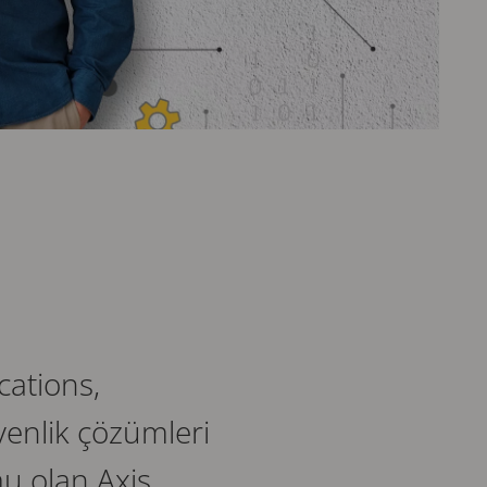
cations,
venlik çözümleri
mu olan Axis