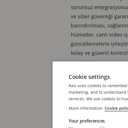
sorunsuz entegrasyonuna
ve siber güvenliği garant
barındırılması, sağlanm
hizmetler, canlı video 
güncellemelerle iyileştir
kolay ve güvenli kontro
Axis Cloud Con
Cookie settings
güvenli tasarı
Axis uses cookies to remember 
marketing, and to understand h
services. We use cookies to tra
Axis Communications, 15
More information:
Cookie poli
bağlı kameraya sahip. Bu
Kamera İstasyonu
, müş
Your preferences