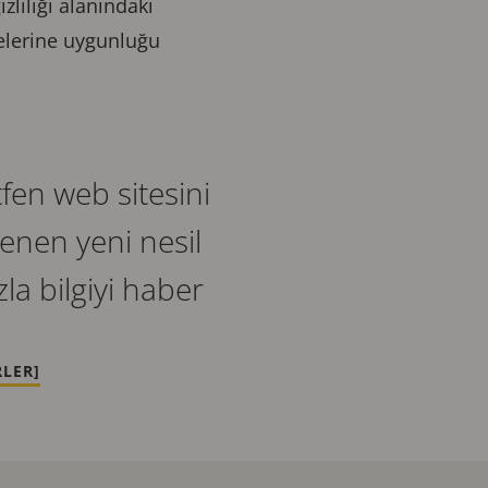
zliliği alanındaki
melerine uygunluğu
fen web sitesini
enen yeni nesil
la bilgiyi haber
RLER]