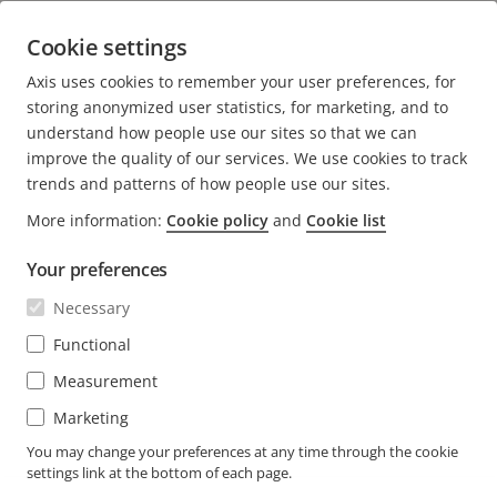
Connect by Axis’te buluşturdu
Cookie settings
2 dakikalık okuma
Axis uses cookies to remember your user preferences, for
DAHA FAZLA BILGI AL
storing anonymized user statistics, for marketing, and to
understand how people use our sites so that we can
improve the quality of our services. We use cookies to track
trends and patterns of how people use our sites.
More information:
Cookie policy
and
Cookie list
FOOTER
İLETIŞIM
Menü
Your preferences
geniş
HABERLER VE HIKAYELER
Necessary
Bize ulaşın
Menü
geniş
Deneyim Merkezi
Functional
ABONE OL
Müşteri hikayeleri
Menü
Measurement
geniş
Life at Axis
Marketing
Haber bültenine abone olun
Engineering at Axis
Axis güvenlik bildirim e-postalarına abone olun
You may change your preferences at any time through the cookie
settings link at the bottom of each page.
TURKEY / TÜRKÇE NEWSROOM