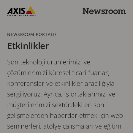
Ana
içeriğe
Newsroom
atla
Axis
Communications
İçerik
/
NEWSROOM PORTALI
haritası
Etkinlikler
Son teknoloji ürünlerimizi ve
çözümlerimizi küresel ticari fuarlar,
konferanslar ve etkinlikler aracılığıyla
sergiliyoruz. Ayrıca, iş ortaklarımızı ve
müşterilerimizi sektördeki en son
gelişmelerden haberdar etmek için web
seminerleri, atölye çalışmaları ve eğitim