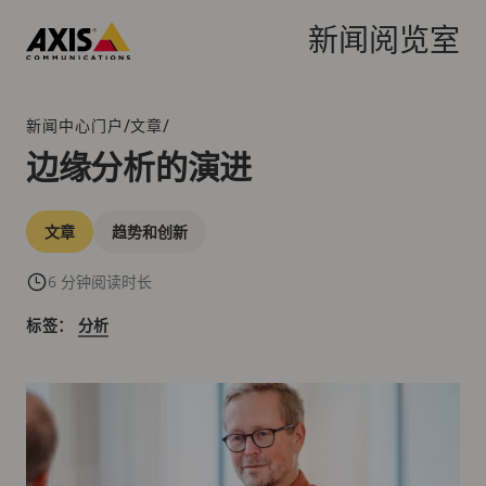
跳
转
新闻阅览室
到
Axis
主
Communications
要
/
/
新闻中心门户
文章
面
内
包
边缘分析的演进
容
屑
导
类
航
文章
趋势和创新
别
6 分钟阅读时长
标签：
分析