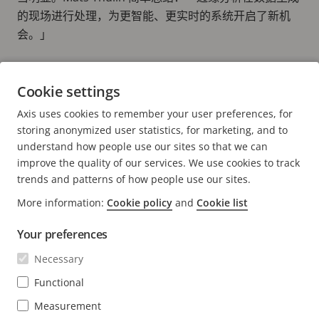
的现场进行处理，为更智能、更实时的系统开启了新机
会。」
了解更多我们灵活且可扩充的分析解决方
Cookie settings
案。
Axis uses cookies to remember your user preferences, for
分析
storing anonymized user statistics, for marketing, and to
understand how people use our sites so that we can
improve the quality of our services. We use cookies to track
trends and patterns of how people use our sites.
More information:
Cookie policy
and
Cookie list
FOOTER
CONTACT
扩
Your preferences
展
NEWS & STORIES
菜
Necessary
Contact us
扩
单
展
Experience Center
Functional
SUBSCRIBE
菜
Customer stories
扩
单
Measurement
展
Life at Axis